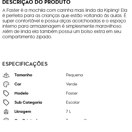
DESCRIÇÃO DO PRODUTO
A Faster é a mochila com carinha mais linda da Kipling! Ela
é perfeita para as crianças que estão voltando às aulas. É
super confortável e possui alças acolchoadas e o espaço
interno para armazenagem é simplesmente maravilhoso.
Além de linda ela também possui um bolso extra em seu
compartimento zipado.
ESPECIFICAÇÕES
Tamanho
Pequena
Cor
Verde
Modelo
Faster
Sub Categoria
Escolar
Litragem
7 L
Cor Original
Treasure Green
Dimensões
28
cm x
21
cm x
19
cm