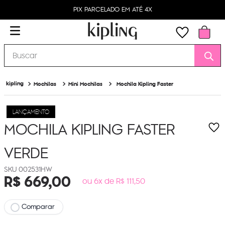
PIX PARCELADO EM ATÉ 4X
Buscar
Mochilas
Mini Mochilas
Mochila Kipling Faster
LANÇAMENTO
MOCHILA KIPLING FASTER
VERDE
002531HW
R$
669
,
00
ou 6x de R$ 111,50
Comparar