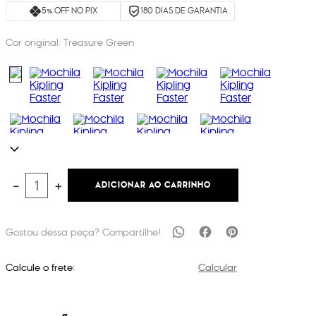
5% OFF NO PIX
180 DIAS DE GARANTIA
Cor original:
Treasure Green
ADICIONAR AO CARRINHO
－
＋
Calcule o frete:
Calcular