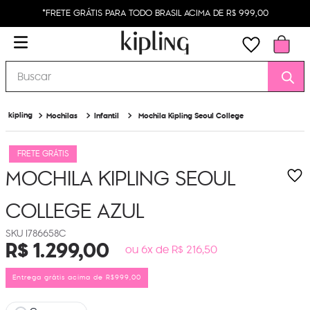
*FRETE GRÁTIS PARA TODO BRASIL ACIMA DE R$ 999,00
Buscar
Mochilas
Infantil
Mochila Kipling Seoul College
FRETE GRÁTIS
MOCHILA KIPLING SEOUL
COLLEGE
AZUL
I786658C
R$
1
.
299
,
00
ou 6x de R$ 216,50
Entrega grátis acima de R$999,00