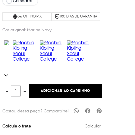
Comparar
5% OFF NO PIX
180 DIAS DE GARANTIA
Cor original:
Marine Navy
ADICIONAR AO CARRINHO
－
＋
Calcule o frete:
Calcular