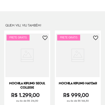
Cor Original
Marine Navy
Dimensões
44
cm x
35
cm x
25
cm
Peso
650
g
QUEM VIU, VIU TAMBÉM!
FRETE GRÁTIS
FRETE GRÁTIS
MOCHILA KIPLING SEOUL
MOCHILA KIPLING HAYDAR
COLLEGE
R$
1
.
299
,
00
R$
999
,
00
ou 6x de R$ 216,50
ou 6x de R$ 166,50