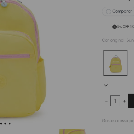
Comparar
5% OFF NO
Cor original:
Sun
－
＋