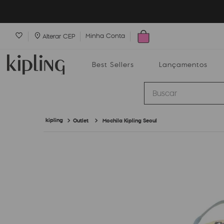
Minha Conta
Alterar CEP
Best Sellers
Lançamentos
Buscar
Outlet
Mochila Kipling Seoul
Best Sellers
Lançamentos
Bolsas