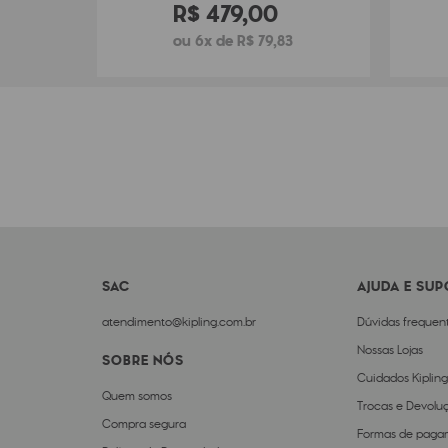
R$
479
,
00
ou 6x de R$ 79,83
SAC
AJUDA E SU
atendimento@kipling.com.br
Dúvidas frequen
Nossas Lojas
SOBRE NÓS
Cuidados Kipling
Quem somos
Trocas e Devolu
Compra segura
Formas de paga