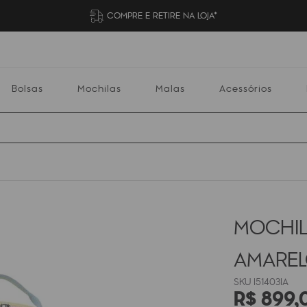
COMPRE E RETIRE NA LOJA*
Bolsas
Mochilas
Malas
Acessórios
Mochilas
Malas
Acessórios
Escolares
MOCHIL
AMARE
I51403IA
R$
899
,