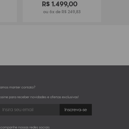
R$
1
.
499
,
00
ou 6x de R$ 249,83
amos manter contato?
ssine para receber novidades e ofertas exclusivas!
companhe nossas redes sociais