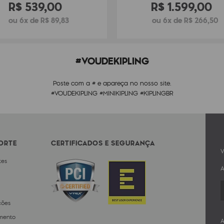
R$
539
,
00
R$
1
.
599
,
00
ou 6x de R$ 89,83
ou 6x de R$ 266,50
#VOUDEKIPLING
Poste com a # e apareça no nosso site.
#VOUDEKIPLING #MINIKIPLING #KIPLINGBR
PORTE
CERTIFICADOS E SEGURANÇA
V
tes
A
ções
mento
A