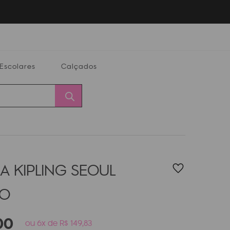
Escolares
Calçados
Calçados
Alterar
Minha
Conta
CEP
A KIPLING SEOUL
LO
00
ou 6x de R$ 149,83