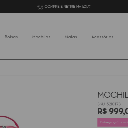
COMPRE E RETIRE NA LOJA*
Bolsas
Mochilas
Malas
Acessórios
Mochilas
Malas
Acessórios
Escolares
MOCHIL
I5210T73
R$
999
,
Entrega grátis a