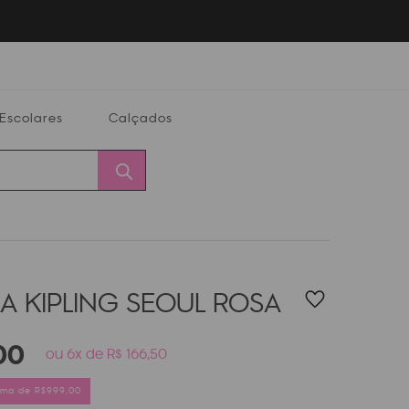
Escolares
Calçados
Calçados
Alterar
Minha
Conta
CEP
A KIPLING SEOUL
ROSA
00
ou 6x de R$ 166,50
cima de R$999,00