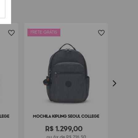
FRETE GRÁTIS
FRETE G
MOCHIL
LLEGE
MOCHILA KIPLING SEOUL COLLEGE
R$
1
.
299
,
00
ou 6x de R$ 216,50