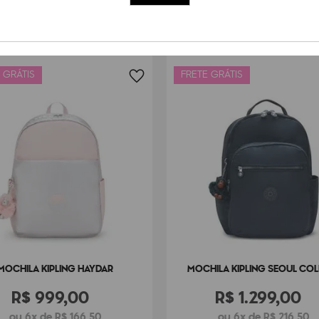
 GRÁTIS
FRETE GRÁTIS
MOCHILA KIPLING HAYDAR
MOCHILA KIPLING SEOUL CO
R$
999
,
00
R$
1
.
299
,
00
ou 6x de R$ 166,50
ou 6x de R$ 216,50