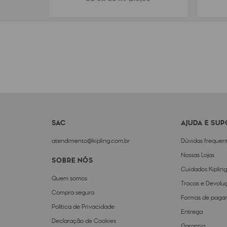
SAC
AJUDA E SU
atendimento@kipling.com.br
Dúvidas frequen
Nossas Lojas
SOBRE NÓS
Cuidados Kipling
Quem somos
Trocas e Devolu
Compra segura
Formas de paga
Política de Privacidade
Entrega
Declaração de Cookies
Garantia