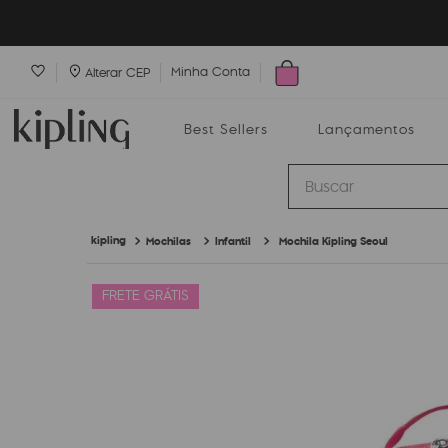
Minha Conta
Alterar CEP
Best Sellers
Lançamentos
Buscar
Mochilas
Infantil
Mochila Kipling Seoul
Best Sellers
Lançamentos
Bolsas
FRETE GRÁTIS