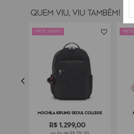
QUEM VIU, VIU TAMBÉM!
FRETE GRÁTIS
FRETE
YDAR
0
MOCHILA KIPLING SEOUL COLLEGE
R$
1
.
299
,
00
ou 6x de R$ 216,50