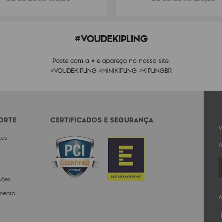
#VOUDEKIPLING
Poste com a # e apareça no nosso site.
#VOUDEKIPLING #MINIKIPLING #KIPLINGBR
PORTE
CERTIFICADOS E SEGURANÇA
V
tes
A
ções
mento
A