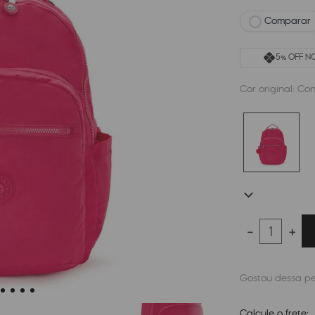
Comparar
5% OFF NO
Cor original:
Conf
－
＋
Calcule o frete: