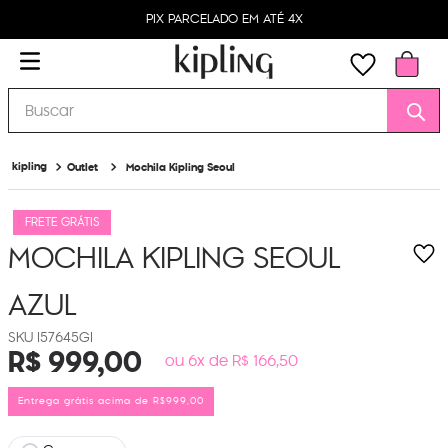
PIX PARCELADO EM ATÉ 4X
Buscar
Outlet
Mochila Kipling Seoul
FRETE GRÁTIS
MOCHILA KIPLING SEOUL
AZUL
I57645GI
R$
999
,
00
ou 6x de R$ 166,50
Entrega grátis acima de R$999,00