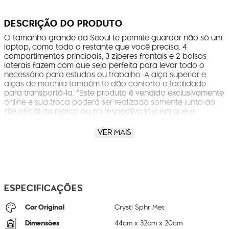
DESCRIÇÃO DO PRODUTO
O tamanho grande da Seoul te permite guardar não só um
laptop, como todo o restante que você precisa. 4
compartimentos principais, 3 zíperes frontais e 2 bolsos
laterais fazem com que seja perfeita para levar todo o
necessário para estudos ou trabalho. A alça superior e
alças de mochila também te dão conforto e facilidade
para transportá-la. *Este produto é vendido exclusivamente
online e sua troca poderá ser realizada somente junto ao
site oficial da marca ou na respectiva loja em que o
produto foi retirado, devendo o consumidor para tanto,
contatar o SAC ou canais de atendimento disponibilizados
VER MAIS
pela empresa, visando obter orientações sobre os
procedimentos a serem seguidos.*
ESPECIFICAÇÕES
Cor Original
Crystl Sphr Met
Dimensões
44
cm x
32
cm x
20
cm