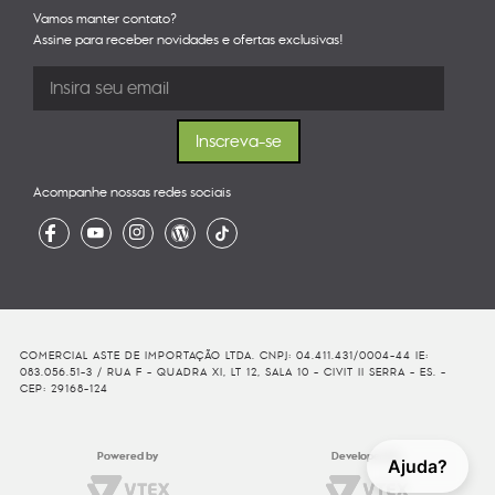
Vamos manter contato?
Assine para receber novidades e ofertas exclusivas!
Acompanhe nossas redes sociais
COMERCIAL ASTE DE IMPORTAÇÃO LTDA. CNPJ: 04.411.431/0004-44 IE:
083.056.51-3 / RUA F - QUADRA XI, LT 12, SALA 10 - CIVIT II SERRA - ES. -
CEP: 29168-124
Powered by
Developed By
Ajuda?