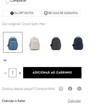
Comparar
5% OFF NO PIX
180 DIAS DE GARANTIA
Cor original:
Crystl Sphr Met
ADICIONAR AO CARRINHO
－
＋
Calcule o frete:
Calcular