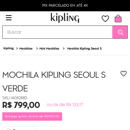
PIX PARCELADO EM ATÉ 4X
Buscar
Mochilas
Mini Mochilas
Mochila Kipling Seoul S
MOCHILA KIPLING SEOUL S
VERDE
I408288D
R$
799
,
00
ou 6x de R$ 133,17
Entrega grátis acima de R$999,00