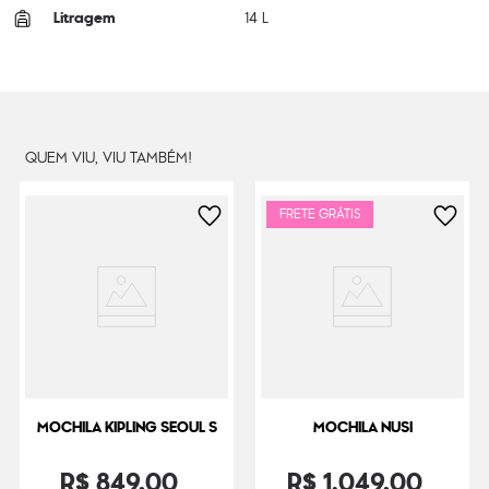
Litragem
14 L
Cor Original
Green Moss
Dimensões
35
cm x
26
cm x
16
cm
Peso
500
g
QUEM VIU, VIU TAMBÉM!
FRETE GRÁTIS
MOCHILA KIPLING SEOUL S
MOCHILA NUSI
R$
849
,
00
R$
1
.
049
,
00