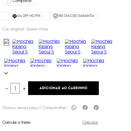
Comparar
5% OFF NO PIX
180 DIAS DE GARANTIA
Cor original:
Green Moss
ADICIONAR AO CARRINHO
－
＋
Calcule o frete:
Calcular