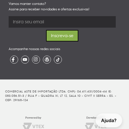
Vamos manter contato?
Assine para receber novidades e ofertas exclusivas!
Acompanhe nossas redes sociais
COMERCIAL ASTE DE IMPORTAÇÃO LTDA. CNPJ: 04.411.431/0004-44 IE:
083.056.51-3 / RUA F - QUADRA XI, LT 12, SALA 10 - CIVIT II SERRA - ES. -
CEP: 29168-124
Powered by
Developed By
Ajuda?