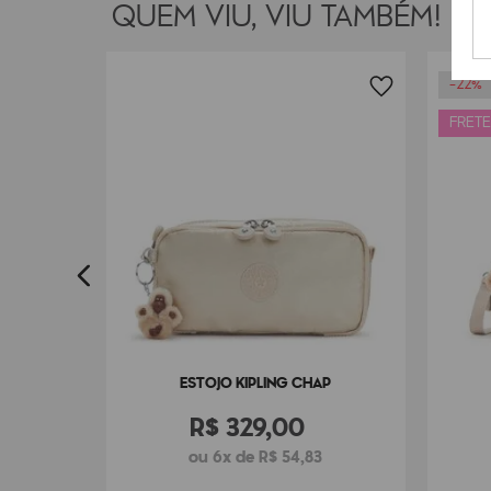
QUEM VIU, VIU TAMBÉM!
-
22%
LDEN
FRETE
7
ESTOJO KIPLING CHAP
R$
329
,
00
ou 6x de R$ 54,83