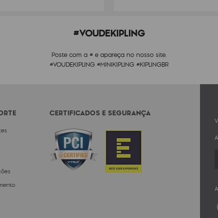
#VOUDEKIPLING
Poste com a # e apareça no nosso site.
#VOUDEKIPLING #MINIKIPLING #KIPLINGBR
PORTE
CERTIFICADOS E SEGURANÇA
V
tes
A
ções
mento
A