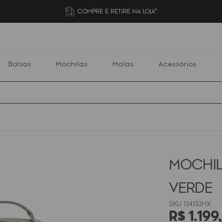
COMPRE E RETIRE NA LOJA*
Bolsas
Mochilas
Malas
Acessórios
Mochilas
Malas
Acessórios
Escolares
MOCHIL
VERDE
134132HX
R$
1
.
199
,