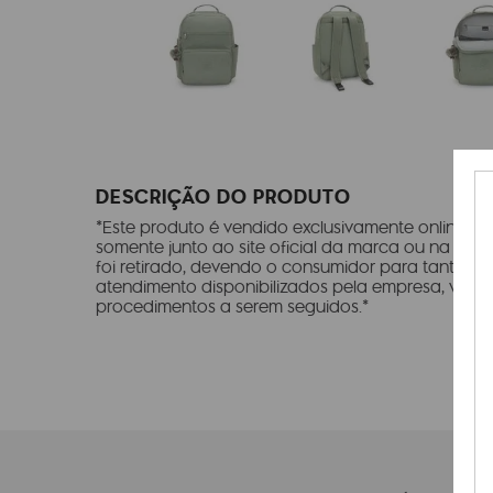
DESCRIÇÃO DO PRODUTO
*Este produto é vendido exclusivamente online e 
somente junto ao site oficial da marca ou na resp
foi retirado, devendo o consumidor para tanto, c
atendimento disponibilizados pela empresa, visan
procedimentos a serem seguidos.*