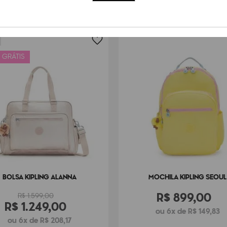
 GRÁTIS
BOLSA KIPLING ALANNA
MOCHILA KIPLING SEOUL
R$
899
,
00
R$
1
.
599
,
00
R$
1
.
249
,
00
ou 6x de R$ 149,83
ou 6x de R$ 208,17