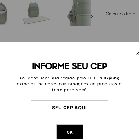
Calcule o frete:
ESPECIFICAÇÕES
INFORME SEU CEP
sua troca poderá ser realizada
Cor Original
Green T
ectiva loja em que o produto
ontatar o SAC ou canais de
Dimensões
41
cm x
3
Ao identificar sua região pelo CEP, a
Kipling
do obter orientações sobre os
exibe as melhores combinações de produtos e
Peso
660
g
frete para você
OK