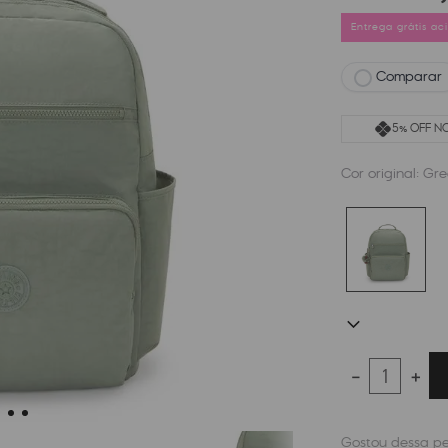
Entrega grátis a
Comparar
5% OFF NO
Cor original:
Gre
－
＋