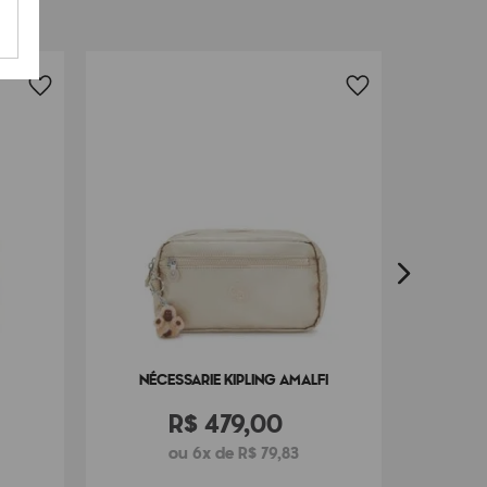
FRETE G
B
NÉCESSARIE KIPLING AMALFI
R$
479
,
00
ou 6x de R$ 79,83