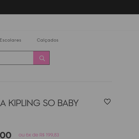
Escolares
Calçados
Calçados
Alterar
Minha
Conta
CEP
A KIPLING SO BABY
00
ou 6x de R$ 199,83