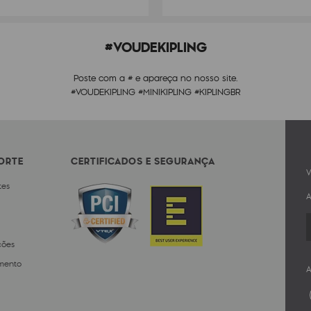
#VOUDEKIPLING
Poste com a # e apareça no nosso site.
#VOUDEKIPLING #MINIKIPLING #KIPLINGBR
PORTE
CERTIFICADOS E SEGURANÇA
V
tes
A
ções
mento
A