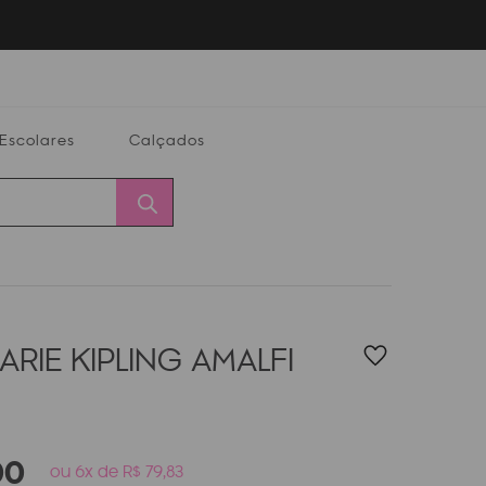
Escolares
Calçados
Calçados
Alterar
Minha
Conta
CEP
RIE KIPLING AMALFI
00
ou 6x de R$ 79,83