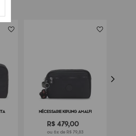
FRETE G
MO
ITA
NÉCESSARIE KIPLING AMALFI
R$
479
,
00
ou 6x de R$ 79,83