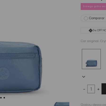
Entrega grátis a
Comparar
5% OFF NO
Cor original:
Cry
－
＋