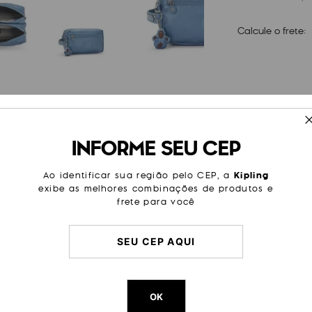
Calcule o frete:
ESPECIFICAÇÕES
INFORME SEU CEP
rdíveis Kipling" ou produtos
Cor Original
Crystl S
a troca só pode ser realizada
pectiva loja em que o produto
Dimensões
14
cm x
2
Ao identificar sua região pelo CEP, a
Kipling
ontatar o SAC ou canais de
exibe as melhores combinações de produtos e
do obter orientações sobre os
Peso
180
g
frete para você
OK