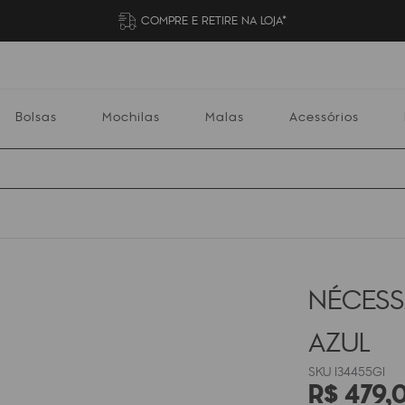
COMPRE E RETIRE NA LOJA*
Bolsas
Mochilas
Malas
Acessórios
Mochilas
Malas
Acessórios
Escolares
NÉCESSA
AZUL
I34455GI
R$
479
,