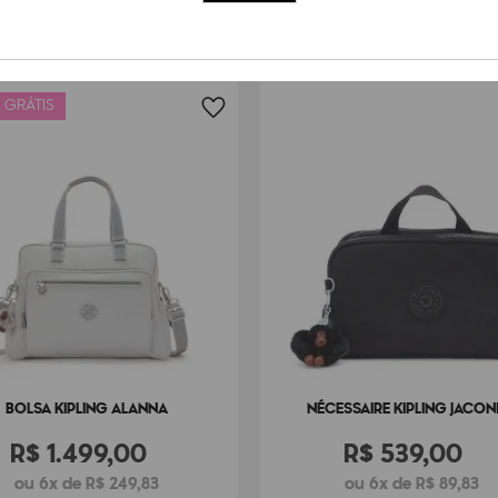
 GRÁTIS
BOLSA KIPLING ALANNA
NÉCESSAIRE KIPLING JACON
R$
1
.
499
,
00
R$
539
,
00
ou 6x de R$ 249,83
ou 6x de R$ 89,83