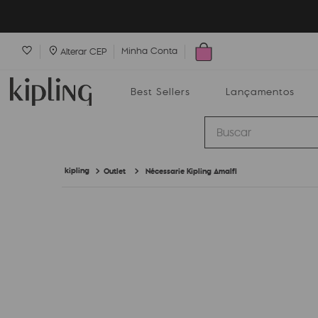
Minha Conta
Alterar CEP
Best Sellers
Lançamentos
Buscar
Outlet
Nécessarie Kipling Amalfi
Best Sellers
Lançamentos
Bolsas