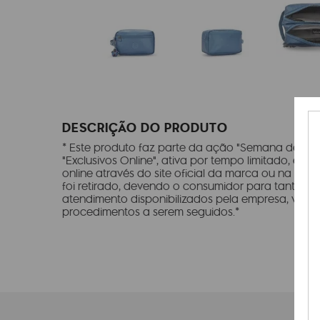
DESCRIÇÃO DO PRODUTO
* Este produto faz parte da ação "Semana de Impe
"Exclusivos Online", ativa por tempo limitado, e su
online através do site oficial da marca ou na res
foi retirado, devendo o consumidor para tanto, c
atendimento disponibilizados pela empresa, visan
procedimentos a serem seguidos.*