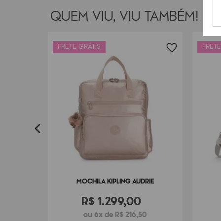
QUEM VIU, VIU TAMBÉM!
FRETE GRÁTIS
FRETE
KA
7
MOCHILA KIPLING AUDRIE
R$
1
.
299
,
00
ou 6x de R$ 216,50