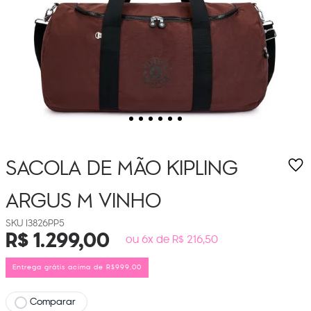
SACOLA DE MÃO KIPLING
ARGUS M
VINHO
I3826PP5
R$
1
.
299
,
00
ou 6x de R$ 216,50
Entrega grátis acima de R$999,00
Comparar