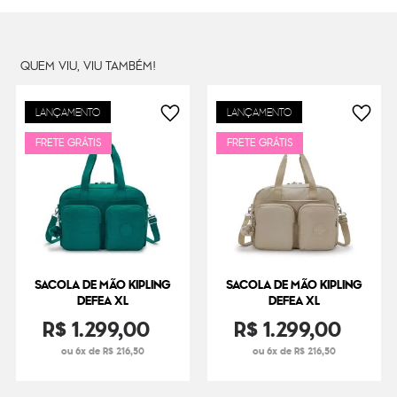
Dimensões
35
cm x
62
cm x
35
cm
Peso
830
g
QUEM VIU, VIU TAMBÉM!
LANÇAMENTO
LANÇAMENTO
FRETE GRÁTIS
FRETE GRÁTIS
SACOLA DE MÃO KIPLING
SACOLA DE MÃO KIPLING
DEFEA XL
DEFEA XL
R$
1
.
299
,
00
R$
1
.
299
,
00
ou 6x de R$ 216,50
ou 6x de R$ 216,50