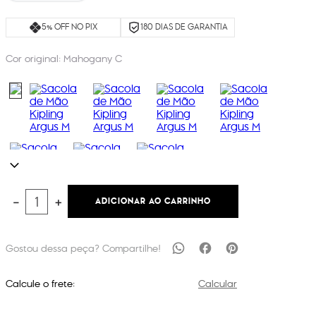
5% OFF NO PIX
180 DIAS DE GARANTIA
Cor original:
Mahogany C
ADICIONAR AO CARRINHO
－
＋
Calcule o frete:
Calcular