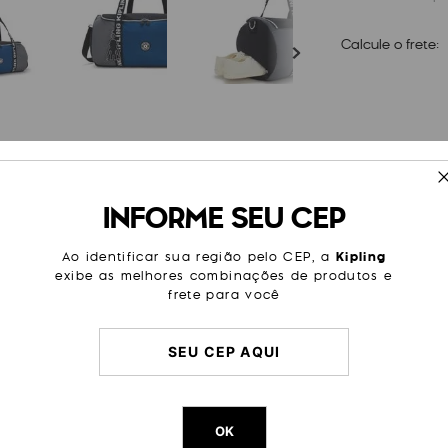
Calcule o frete:
ESPECIFICAÇÕES
INFORME SEU CEP
para viagens de avião, ou para
Cor
Azul
 espaço interior é perfeito
m compartimento para manter
Modelo
Argus S
Ao identificar sua região pelo CEP, a
Kipling
.
exibe as melhores combinações de produtos e
Tamanho
Pequen
frete para você
Categoria
Academ
Viagem 
Litragem
35 L
Cor Original
Scuba Bl
Dimensões
29
cm x
OK
Peso
1000
g