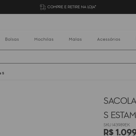
COMPRE E RETIRE NA LOJA*
Bolsas
Mochilas
Malas
Acessórios
s S
Mochilas
Malas
Acessórios
Escolares
SACOLA
S
ESTA
I43989EK
R$
1
.
09