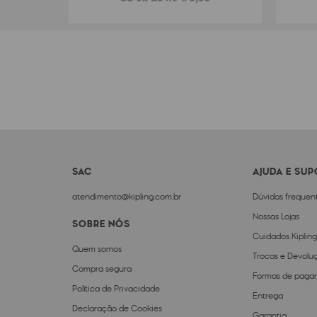
SAC
AJUDA E SU
atendimento@kipling.com.br
Dúvidas frequen
Nossas Lojas
SOBRE NÓS
Cuidados Kipling
Quem somos
Trocas e Devolu
Compra segura
Formas de paga
Política de Privacidade
Entrega
Declaração de Cookies
Garantia