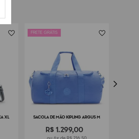
FRETE GRÁTIS
LANÇAM
SACOLA
FRETE G
EA XL
SACOLA DE MÃO KIPLING ARGUS M
R$
1
.
299
,
00
ou 6x de R$ 216,50