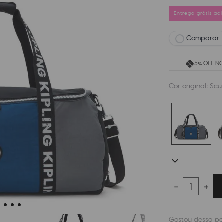
Entrega grátis a
Comparar
5% OFF NO
Cor original:
Scu
－
＋