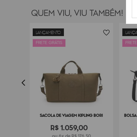
QUEM VIU, VIU TAMBÉM!
LANÇAMENTO
LANÇ
ARGUS M
FRETE GRÁTIS
FRETE
0
SACOLA DE VIAGEM KIPLING BORI
BOLSA
R$
1
.
059
,
00
ou 6x de R$ 176,50