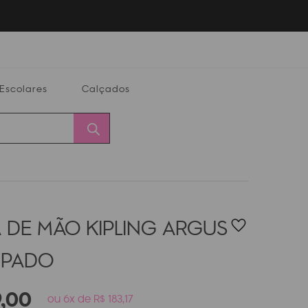
Escolares
Calçados
Calçados
Alterar
Minha
Conta
CEP
 DE MÃO KIPLING ARGUS
MPADO
9
,
00
ou 6x de R$ 183,17