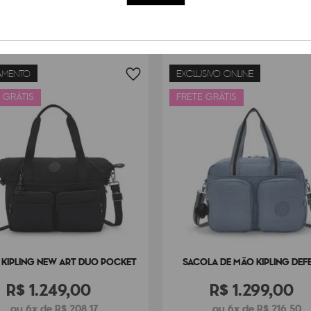
AMENTO
EXCLUSIVO ONLINE
 GRÁTIS
FRETE GRÁTIS
 KIPLING NEW ART DUO POCKET
SACOLA DE MÃO KIPLING DEF
R$
1
.
249
,
00
R$
1
.
299
,
00
ou 6x de R$ 208,17
ou 6x de R$ 216,50