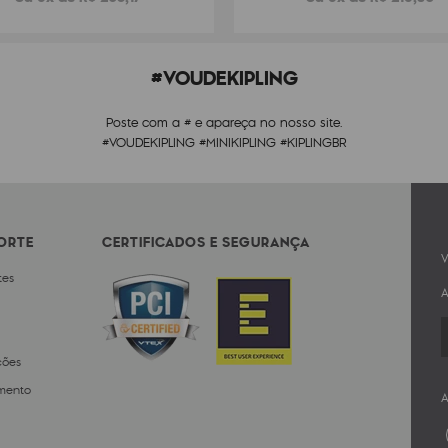
#VOUDEKIPLING
Poste com a # e apareça no nosso site.
#VOUDEKIPLING #MINIKIPLING #KIPLINGBR
PORTE
CERTIFICADOS E SEGURANÇA
V
tes
A
ções
mento
A