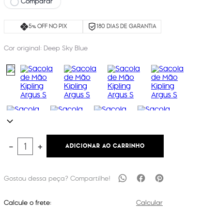
Comparar
5% OFF NO PIX
180 DIAS DE GARANTIA
Cor original:
Deep Sky Blue
ADICIONAR AO CARRINHO
－
＋
Calcule o frete:
Calcular