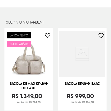
Dimensões
29
cm x
53
cm x
29
cm
Peso
1000
g
QUEM VIU, VIU TAMBÉM!
LANÇAMENTO
FRETE GRÁTIS
SACOLA DE MÃO KIPLING
SACOLA KIPLING ISAAC
DEFEA XL
R$
1
.
349
,
00
R$
999
,
00
ou 6x de R$ 224,83
ou 6x de R$ 166,50