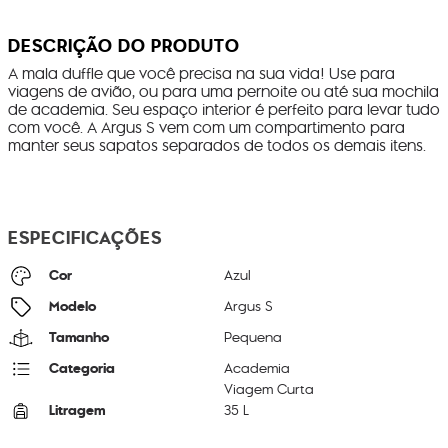
DESCRIÇÃO DO PRODUTO
A mala duffle que você precisa na sua vida! Use para
viagens de avião, ou para uma pernoite ou até sua mochila
de academia. Seu espaço interior é perfeito para levar tudo
com você. A Argus S vem com um compartimento para
manter seus sapatos separados de todos os demais itens.
ESPECIFICAÇÕES
Cor
Azul
Modelo
Argus S
Tamanho
Pequena
Categoria
Academia
Viagem Curta
Litragem
35 L
Cor Original
Deep Sky Blue