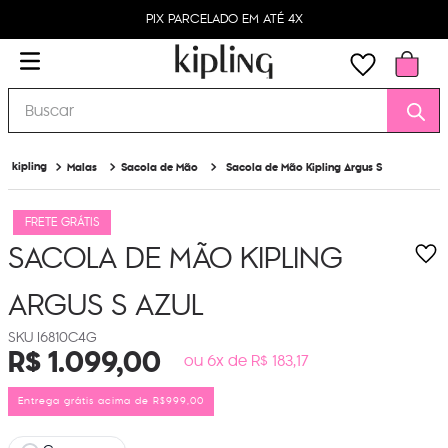
PIX PARCELADO EM ATÉ 4X
Buscar
Malas
Sacola de Mão
Sacola de Mão Kipling Argus S
FRETE GRÁTIS
SACOLA DE MÃO KIPLING
ARGUS S
AZUL
I6810C4G
R$
1
.
099
,
00
ou 6x de R$ 183,17
Entrega grátis acima de R$999,00