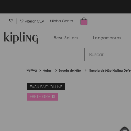
Minha Conta
Alterar CEP
Best Sellers
Lançamentos
Buscar
Malas
Sacola de Mão
Sacola de Mão Kipling Defe
Best Sellers
Lançamentos
Bolsas
EXCLUSIVO ONLINE
FRETE GRÁTIS