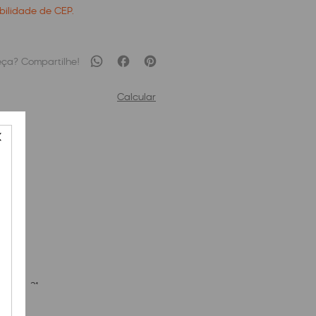
ibilidade de CEP.
Calcular
Curta
ne
44
cm x
21
cm