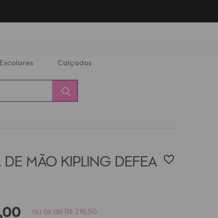
Escolares
Calçados
Calçados
Alterar
Minha
Conta
CEP
 DE MÃO KIPLING DEFEA
,
00
ou 6x de R$ 216,50