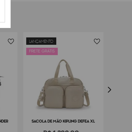
FRETE G
LANÇAMENTO
SACOLA
FRETE GRÁTIS
NDER
SACOLA DE MÃO KIPLING DEFEA XL