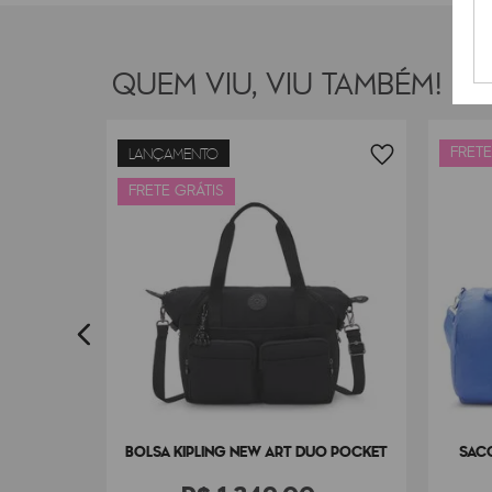
QUEM VIU, VIU TAMBÉM!
FRETE
LANÇAMENTO
ARGUS M
FRETE GRÁTIS
0
BOLSA KIPLING NEW ART DUO POCKET
SACO