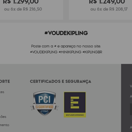
R$
1
.
299
,
00
R$
1
.
249
,
00
ou 6x de R$ 216,50
ou 6x de R$ 208,17
#VOUDEKIPLING
Poste com a # e apareça no nosso site.
#VOUDEKIPLING #MINIKIPLING #KIPLINGBR
PORTE
CERTIFICADOS E SEGURANÇA
V
tes
A
ções
mento
A