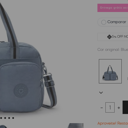
Entrega grátis a
Comparar
5% OFF NO
Cor original:
Blu
－
＋
Aproveite! Res