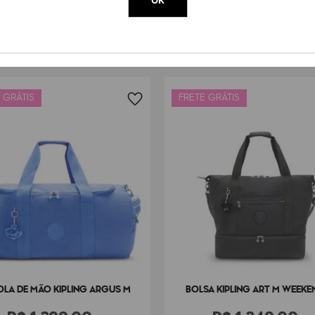
 GRÁTIS
FRETE GRÁTIS
LA DE MÃO KIPLING ARGUS M
BOLSA KIPLING ART M WEEKE