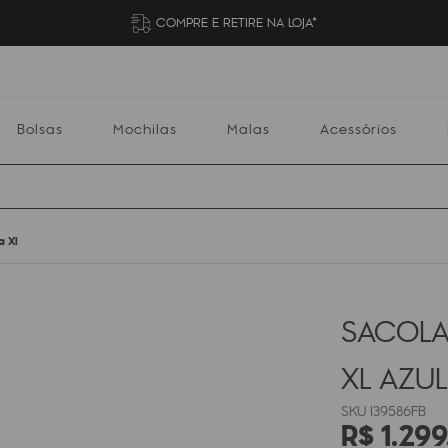
COMPRE E RETIRE NA LOJA*
Bolsas
Mochilas
Malas
Acessórios
a Xl
Mochilas
Malas
Acessórios
Escolares
SACOLA
XL
AZUL
I39586FB
R$
1
.
299