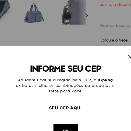
Sujeito a dispon
Calcule o frete:
ESPECIFICAÇÕES
INFORME SEU CEP
tamanho muito maior e pronto
Cor
Azul
omo seu item pessoal para seu
Ao identificar sua região pelo CEP, a
Kipling
a. Com uma capa protetora
Tamanho
Média
exibe as melhores combinações de produtos e
efea Extra Large tem tudo que
frete para você
Categoria
Viagem 
Litragem
28 L
Cor Original
Blue Sto
Dimensões
32
cm x
Peso
690
g
OK