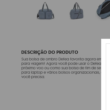
DESCRIÇÃO DO PRODUTO
Sua bolsa de ombro Defea favorita agora em um 
para viagem! Agora você pode usar o Defea XL c
próximo voo ou como sua bolsa de fim de seman
para laptop e vários bolsos organizacionais, o D
você precisa.