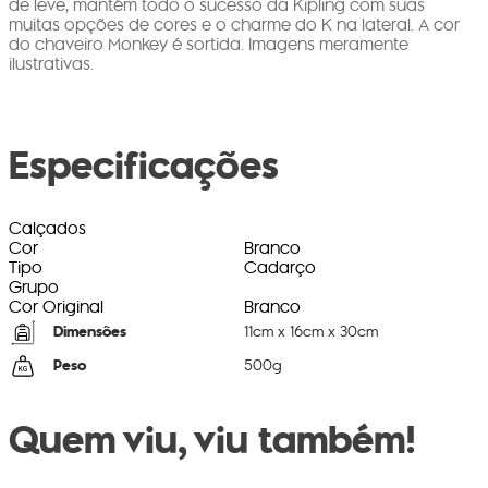
de leve, mantém todo o sucesso da Kipling com suas
muitas opções de cores e o charme do K na lateral. A cor
do chaveiro Monkey é sortida. Imagens meramente
ilustrativas.
Especificações
Calçados
Cor
Branco
Tipo
Cadarço
Grupo
Cor Original
Branco
Dimensões
11
cm x
16
cm x
30
cm
Peso
500
g
Quem viu, viu também!