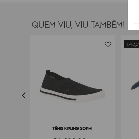
QUEM VIU, VIU TAMBÉM!
LANÇ
ONKEY
8
TÊNIS KIPLING SOPHI