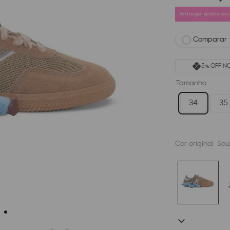
Entrega grátis a
Comparar
5% OFF NO
Tamanho
34
35
Cor original:
Sou