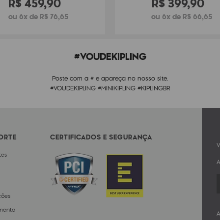
R$
459
,
90
R$
399
,
90
ou 6x de R$ 76,65
ou 6x de R$ 66,65
#VOUDEKIPLING
Poste com a # e apareça no nosso site.
#VOUDEKIPLING #MINIKIPLING #KIPLINGBR
PORTE
CERTIFICADOS E SEGURANÇA
V
tes
A
ções
mento
A