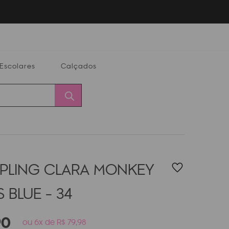
Escolares
Calçados
Calçados
Alterar
Minha
Conta
CEP
KIPLING CLARA MONKEY
 BLUE - 34
90
ou 6x de R$ 79,98