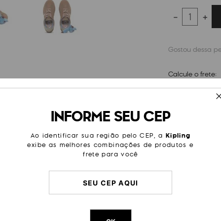
－
＋
Calcule o frete:
ESPECIFICAÇÕES
INFORME SEU CEP
não iria ficar de fora dessa. O
Cor
Bege
Com seu cabedal em couro e
Ao identificar sua região pelo CEP, a
Kipling
so da Kipling com suas muitas
exibe as melhores combinações de produtos e
Tipo
Cadarç
r do chaveiro Monkey é sortida.
frete para você
Cor Original
Sounds 
Dimensões
11
cm x
16
Peso
100
g