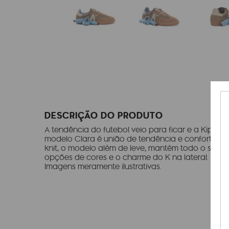
DESCRIÇÃO DO PRODUTO
A tendência do futebol veio para ficar e a Kipling 
modelo Clara é união de tendência e conforto. 
knit, o modelo além de leve, mantém todo o suces
opções de cores e o charme do K na lateral. A co
Imagens meramente ilustrativas.