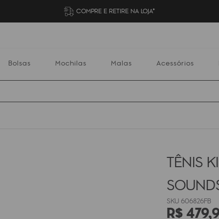
COMPRE E RETIRE NA LOJA*
Bolsas
Mochilas
Malas
Acessórios
Mochilas
Malas
Acessórios
Escolares
TÊNIS 
SOUNDS
606826FB
R$
479
,