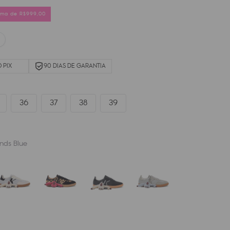
cima de R$999,00
 PIX
90 DIAS DE GARANTIA
36
37
38
39
nds Blue