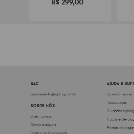
R$
299
,
00
SAC
AJUDA E SU
atendimento@kipling.com.br
Dúvidas frequen
Nossas Lojas
SOBRE NÓS
Cuidados Kipling
Quem somos
Trocas e Devolu
Compra segura
Formas de paga
Política de Privacidade