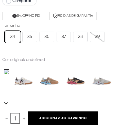
Comparar
5% OFF NO PIX
90 DIAS DE GARANTIA
Tamanho
34
35
36
37
38
39
Cor original:
undefined
ADICIONAR AO CARRINHO
－
＋