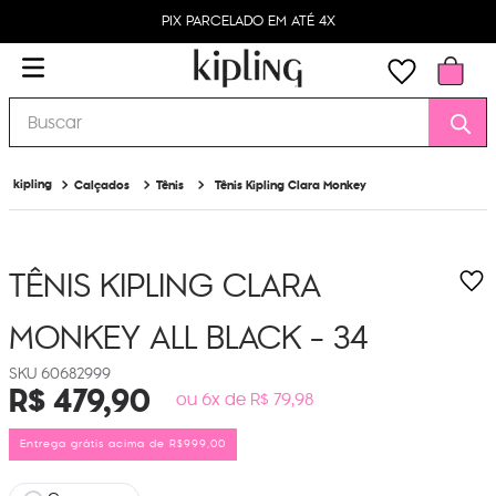
PIX PARCELADO EM ATÉ 4X
Buscar
Calçados
Tênis
Tênis Kipling Clara Monkey
TÊNIS KIPLING CLARA
MONKEY
ALL BLACK - 34
60682999
R$
479
,
90
ou 6x de R$ 79,98
Entrega grátis acima de R$999,00