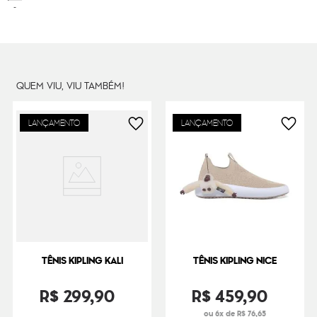
Peso
500
g
QUEM VIU, VIU TAMBÉM!
LANÇAMENTO
LANÇAMENTO
TÊNIS KIPLING KALI
TÊNIS KIPLING NICE
R$
299
,
90
R$
459
,
90
ou 6x de R$ 76,65