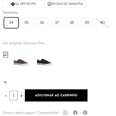
5% OFF NO PIX
90 DIAS DE GARANTIA
Tamanho
34
35
36
37
38
39
40
Cor original:
Glorious Pink
ADICIONAR AO CARRINHO
－
＋