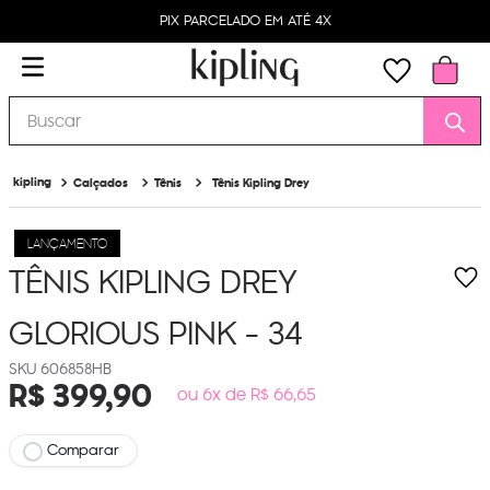
PIX PARCELADO EM ATÉ 4X
Buscar
Calçados
Tênis
Tênis Kipling Drey
LANÇAMENTO
TÊNIS KIPLING DREY
GLORIOUS PINK - 34
606858HB
R$
399
,
90
ou 6x de R$ 66,65
Comparar