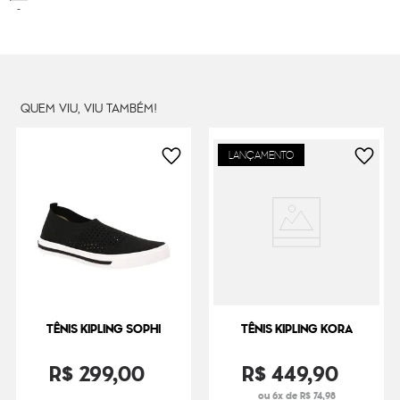
Peso
500
g
QUEM VIU, VIU TAMBÉM!
LANÇAMENTO
TÊNIS KIPLING SOPHI
TÊNIS KIPLING KORA
R$
299
,
00
R$
449
,
90
ou 6x de R$ 74,98