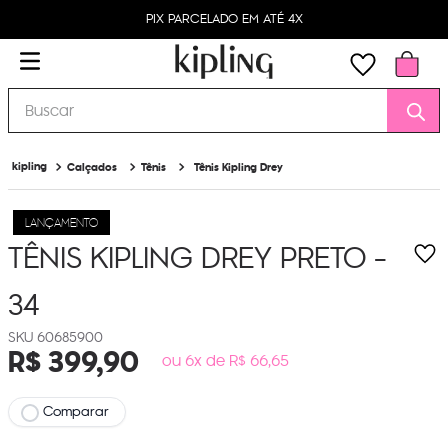
PIX PARCELADO EM ATÉ 4X
Buscar
Calçados
Tênis
Tênis Kipling Drey
LANÇAMENTO
TÊNIS KIPLING DREY
PRETO -
34
60685900
R$
399
,
90
ou 6x de R$ 66,65
Comparar