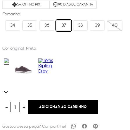
5% OFF NO PIX
90 DIAS DE GARANTIA
Tamanho
34
35
36
37
38
39
40
Cor original:
Preto
ADICIONAR AO CARRINHO
－
＋