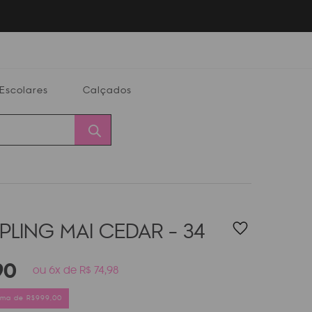
Escolares
Calçados
Calçados
Alterar
Minha
Conta
CEP
IPLING MAI
CEDAR - 34
90
ou 6x de R$ 74,98
cima de R$999,00