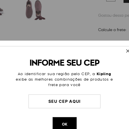
Calcule o frete:
ESPECIFICAÇÕES
INFORME SEU CEP
cidade absoluta. Seu cabedal
Cor
Marrom
oferecendo ajuste confortável
a a dia. Leve e versátil,
Tipo
Elástico
Ao identificar sua região pelo CEP, a
Kipling
sociais. Garantindo liberdade
exibe as melhores combinações de produtos e
haveiro Monkey é sortida.
Material
Cabedal
frete para você
Cor Original
Cedar
Dimensões
11
cm x
16
Peso
500
g
OK