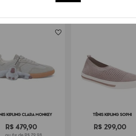
NIS KIPLING CLARA MONKEY
TÊNIS KIPLING SOPHI
R$
479
,
90
R$
299
,
00
ou 6x de R$ 79,98