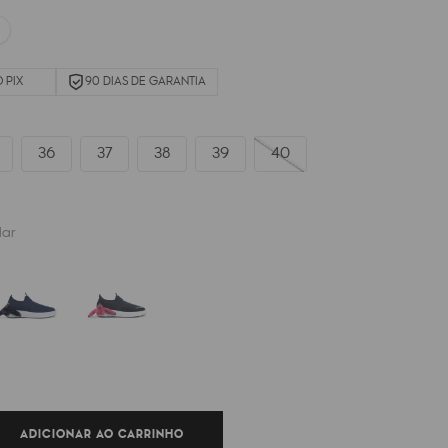
 PIX
90 DIAS DE GARANTIA
36
37
38
39
40
ar
ADICIONAR AO CARRINHO