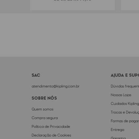
SAC
AJUDA E SU
atendimento@kipling.com.br
Dúvidas frequen
Nossas Lojas
SOBRE NÓS
Cuidados Kipling
Quem somos
Trocas e Devolu
Compra segura
Formas de paga
Política de Privacidade
Entrega
Declaração de Cookies
Garantia