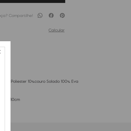
Calcular
 90% Poliester 10%couro Solado 100% Eva
cm x
30
cm