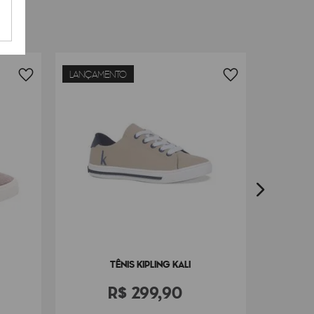
LANÇAMENTO
LANÇAM
TÊNI
TÊNIS KIPLING KALI
R$
299
,
90