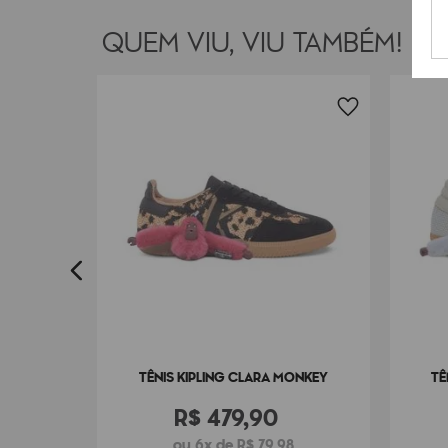
QUEM VIU, VIU TAMBÉM!
ONKEY
8
TÊNIS KIPLING CLARA MONKEY
TÊ
R$
479
,
90
ou 6x de R$ 79,98