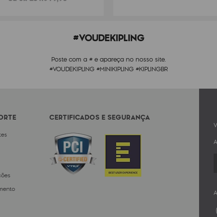
#VOUDEKIPLING
Poste com a # e apareça no nosso site.
#VOUDEKIPLING #MINIKIPLING #KIPLINGBR
PORTE
CERTIFICADOS E SEGURANÇA
V
tes
A
ções
mento
A