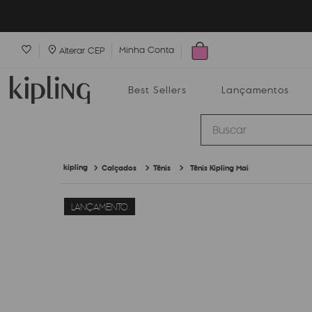
Minha Conta
Alterar CEP
Best Sellers
Lançamentos
Buscar
Calçados
Tênis
Tênis Kipling Mai
Best Sellers
Lançamentos
Bolsas
LANÇAMENTO