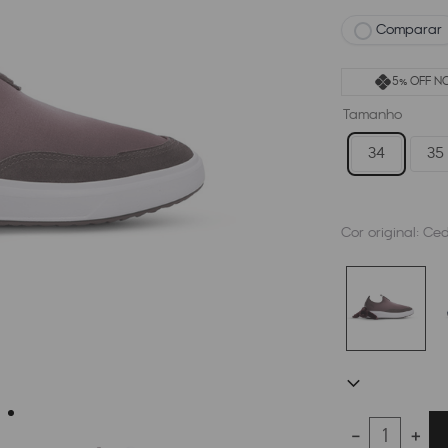
Comparar
5% OFF NO
Tamanho
34
35
Cor original:
Ced
－
＋