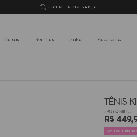
COMPRE E RETIRE NA LOJA*
Bolsas
Mochilas
Malas
Acessórios
Mochilas
Malas
Acessórios
Escolares
TÊNIS K
606881KD
R$
449
,
Entrega grátis a