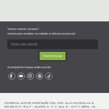
Vamos manter contato?
Assine para receber novidades e ofertas exclusivas!
Acompanhe nossas redes sociais
COMERCIAL ASTE DE IMPORTAÇÃO LTDA. CNPJ: 04.411.431/0004-44 IE:
083.056.51-3 / RUA F - QUADRA XI, LT 12, SALA 10 - CIVIT II SERRA - ES. -