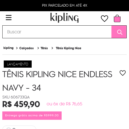
PIX PARCELADO EM ATÉ 4X
Buscar
Calçados
Tênis
Tênis Kipling Nice
LANÇAMENTO
TÊNIS KIPLING NICE
ENDLESS
NAVY - 34
606733QA
R$
459
,
90
ou 6x de R$ 76,65
Entrega grátis acima de R$999,00