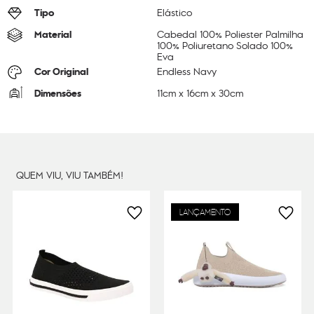
Tipo
Elástico
Material
Cabedal 100% Poliester Palmilha
100% Poliuretano Solado 100%
Eva
Cor Original
Endless Navy
Dimensões
11
cm x
16
cm x
30
cm
Peso
500
g
QUEM VIU, VIU TAMBÉM!
LANÇAMENTO