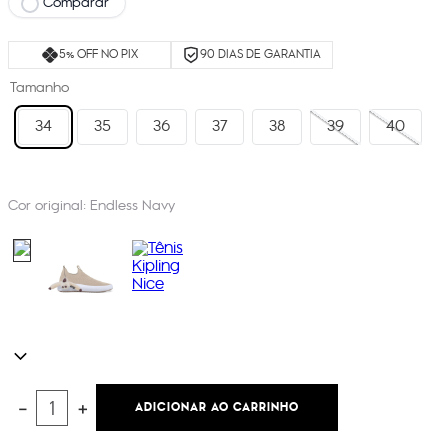
Comparar
5% OFF NO PIX
90 DIAS DE GARANTIA
Tamanho
34
35
36
37
38
39
40
Cor original:
Endless Navy
ADICIONAR AO CARRINHO
－
＋