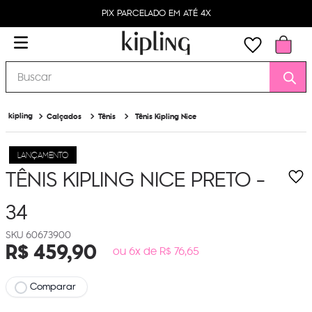
PIX PARCELADO EM ATÉ 4X
Buscar
Calçados
Tênis
Tênis Kipling Nice
LANÇAMENTO
TÊNIS KIPLING NICE
PRETO -
34
60673900
R$
459
,
90
ou 6x de R$ 76,65
Comparar