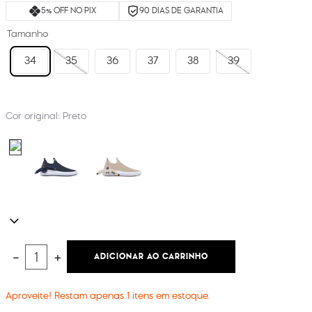
5% OFF NO PIX
90 DIAS DE GARANTIA
Tamanho
34
35
36
37
38
39
Cor original:
Preto
ADICIONAR AO CARRINHO
－
＋
Aproveite! Restam apenas
1
itens em estoque.