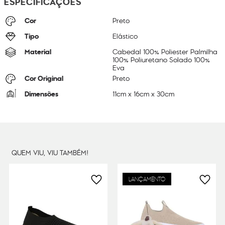
ESPECIFICAÇÕES
Cor
Preto
Tipo
Elástico
Material
Cabedal 100% Poliester Palmilha
100% Poliuretano Solado 100%
Eva
Cor Original
Preto
Dimensões
11
cm x
16
cm x
30
cm
Peso
100
g
QUEM VIU, VIU TAMBÉM!
LANÇAMENTO