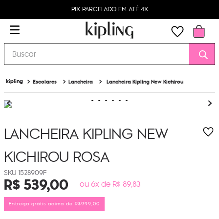
PIX PARCELADO EM ATÉ 4X
Buscar
Escolares
Lancheira
Lancheira Kipling New Kichirou
LANCHEIRA KIPLING NEW
KICHIROU
ROSA
1528909F
R$
539
,
00
ou 6x de R$ 89,83
Entrega grátis acima de R$999,00