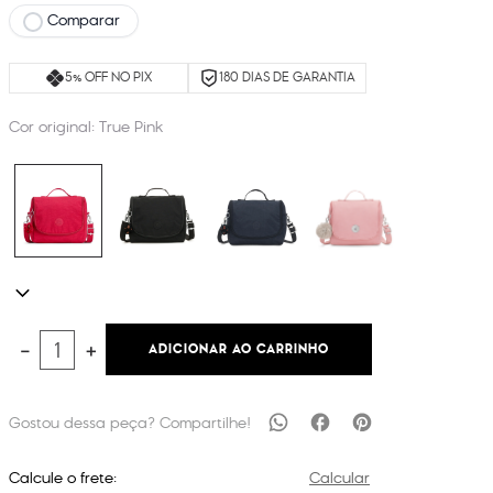
Comparar
5% OFF NO PIX
180 DIAS DE GARANTIA
Cor original:
True Pink
ADICIONAR AO CARRINHO
－
＋
Calcule o frete:
Calcular