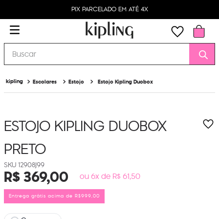
PIX PARCELADO EM ATÉ 4X
Buscar
Escolares
Estojo
Estojo Kipling Duobox
ESTOJO KIPLING DUOBOX
PRETO
12908J99
R$
369
,
00
ou 6x de R$ 61,50
Entrega grátis acima de R$999,00