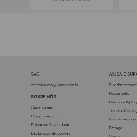
SAC
AJUDA E SU
atendimento@kipling.com.br
Dúvidas frequen
Nossas Lojas
SOBRE NÓS
Cuidados Kipling
Quem somos
Trocas e Devolu
Compra segura
Formas de paga
Política de Privacidade
Entrega
Declaração de Cookies
Garantia