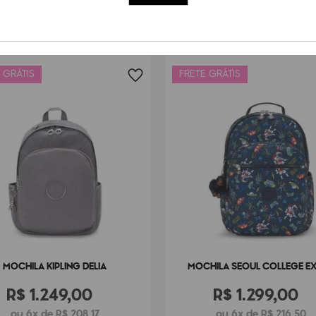
Dimensões
44
cm x
Peso
1000
g
 GRÁTIS
FRETE GRÁTIS
MOCHILA KIPLING DELIA
MOCHILA SEOUL COLLEGE E
R$
1
.
249
,
00
R$
1
.
299
,
00
ou 6x de R$ 208,17
ou 6x de R$ 216,50