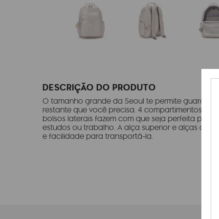
DESCRIÇÃO DO PRODUTO
O tamanho grande da Seoul te permite guardar 
restante que você precisa. 4 compartimentos princi
bolsos laterais fazem com que seja perfeita para 
estudos ou trabalho. A alça superior e alças de 
e facilidade para transportá-la.