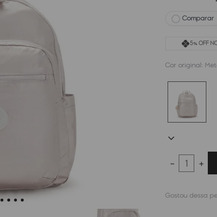
Comparar
5% OFF NO
Cor original:
Met
－
＋