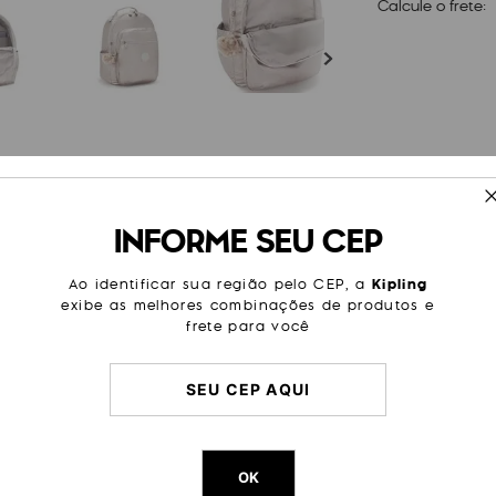
Calcule o frete:
ESPECIFICAÇÕES
INFORME SEU CEP
não só um laptop, como todo o
Tamanho
Grande
pais, 3 zíperes frontais e 2
levar todo o necessário para
Cor
Dourad
Ao identificar sua região pelo CEP, a
Kipling
mochila também te dão conforto
exibe as melhores combinações de produtos e
Modelo
Seoul
frete para você
Sub Categoria
Dia a Di
Escolar
Passeio
Trabalh
Litragem
27 L
Cor Original
Metallic
OK