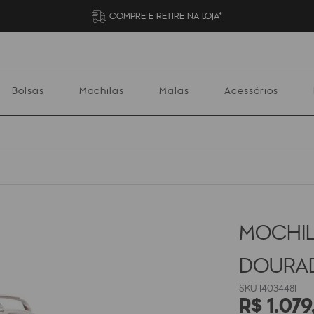
COMPRE E RETIRE NA LOJA*
Bolsas
Mochilas
Malas
Acessórios
Mochilas
Malas
Acessórios
Escolares
MOCHIL
DOURA
I403448I
R$
1
.
079