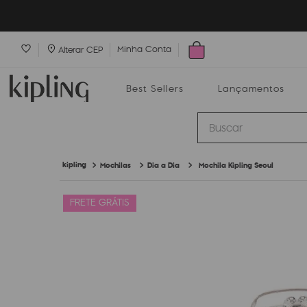
Minha Conta
Alterar CEP
Best Sellers
Lançamentos
Buscar
Mochilas
Dia a Dia
Mochila Kipling Seoul
Best Sellers
Lançamentos
Bolsas
FRETE GRÁTIS