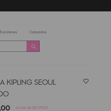
Escolares
Calçados
Calçados
Alterar
Minha
Conta
CEP
A KIPLING SEOUL
DO
,
00
ou 6x de R$ 179,83