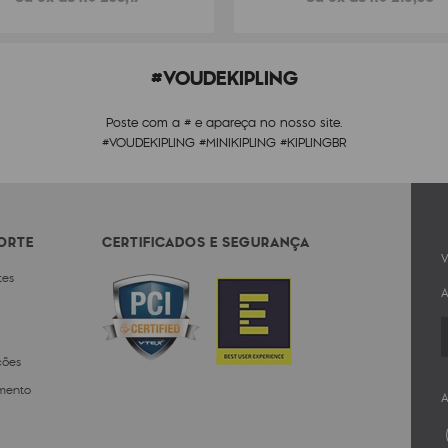
#VOUDEKIPLING
Poste com a # e apareça no nosso site.
#VOUDEKIPLING #MINIKIPLING #KIPLINGBR
PORTE
CERTIFICADOS E SEGURANÇA
V
tes
A
ções
mento
A