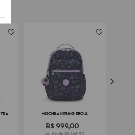
32
cm x
20
cm
FRETE G
MO
XTRA
MOCHILA KIPLING SEOUL
R$
999
,
00
ou 6x de R$ 166,50