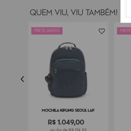
QUEM VIU, VIU TAMBÉM!
FRETE GRÁTIS
FRETE
EBUG
3
MOCHILA KIPLING SEOUL LAP
R$
1
.
049
,
00
ou 6x de R$ 174,83