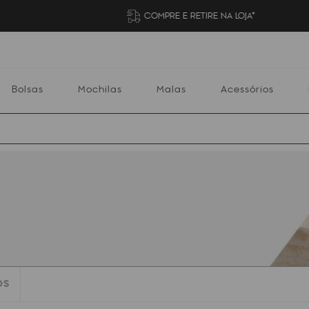
COMPRE E RETIRE NA LOJA*
Bolsas
Mochilas
Malas
Acessórios
Mochilas
Malas
Acessórios
Escolares
OS