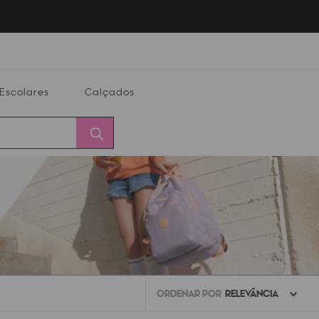
Escolares
Calçados
Calçados
Alterar
Minha
Conta
CEP
ORDENAR POR
RELEVÂNCIA