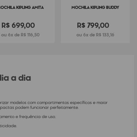
OCHILA KIPLING AMITA
MOCHILA KIPLING BUDDY
R$
699
,
00
R$
799
,
00
6
R$
116
,
50
6
R$
133
,
16
ia a dia
rizar modelos com compartimentos específicos e maior
pactas podem funcionar perfeitamente.
hamento e frequência de uso.
ticidade.