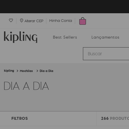
Minha Conta
Alterar CEP
Best Sellers
Lançamentos
Buscar
Mochilas
Dia a Dia
Best Sellers
Lançamentos
Bolsas
DIA A DIA
FILTROS
266
PRODUT