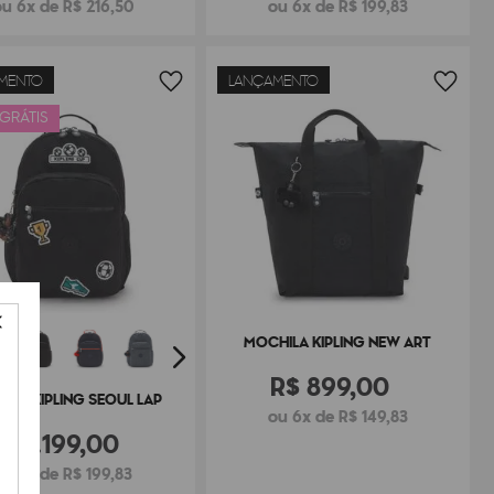
u 6x de R$ 216,50
ou 6x de R$ 199,83
MENTO
LANÇAMENTO
 GRÁTIS
MOCHILA KIPLING NEW ART
R$
899
,
00
ILA KIPLING SEOUL LAP
ou 6x de R$ 149,83
R$
1
.
199
,
00
ou 6x de R$ 199,83