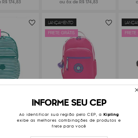
 R$ 174,83
ou 6x de R$ 174,83
o
LANÇAMENTO
LANÇA
FRETE GRÁTIS
FRETE
INFORME SEU CEP
LING SEOUL LAP
MOCHILA KIPLING SEOUL
MOCH
Ao identificar sua região pelo CEP, a
Kipling
exibe as melhores combinações de produtos e
99
,
00
R$
1
.
099
,
00
frete para você
 R$ 166,50
ou 6x de R$ 183,17