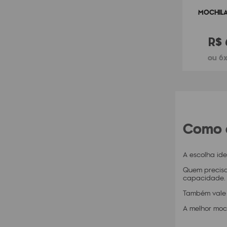
LING NEW
MOCHILA KIPLING CITY ZIP S
MOCHILA
TAL L
00
R$
1099
,
00
R$
$
141
,
50
6
R$
183
,
16
6
Como e
A escolha id
Quem precisa
capacidade. 
Também vale o
A melhor moc