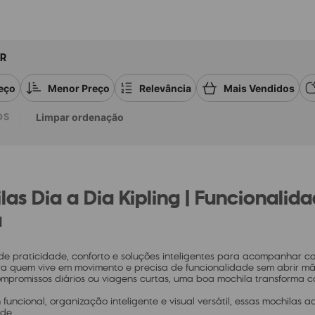
R
eço
Menor Preço
Relevância
Mais Vendidos
OS
Limpar ordenação
las Dia a Dia Kipling | Funcionali
a
de praticidade, conforto e soluções inteligentes para acompanhar c
a quem vive em movimento e precisa de funcionalidade sem abrir mão
ompromissos diários ou viagens curtas, uma boa mochila transforma 
funcional, organização inteligente e visual versátil, essas mochilas
de.