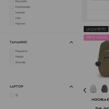
Dourado
Estampado
Laranja
Lilás
Marrom
LANÇAMENTO
Prata
FRETE GRÁTIS
TAMANHO
Pequena
Média
Grande
LAPTOP
15
MOCHILA K