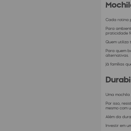
Mochil
Cada rotina p
Para ambiente
praticidade 
Quem utiliza 
Para quem bu
alternativas.
Já famílias 
Durabi
Uma mochila 
Por isso, res
mesmo com us
Além da dura
Investir em u