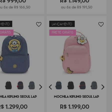
R$
999
,
00
R$
1
.
149
,
00
u 6x de R$ 166,50
ou 6x de R$ 191,50
MENTO
LANÇAMENTO
 GRÁTIS
FRETE GRÁTIS
ILA KIPLING SEOUL LAP
MOCHILA KIPLING SEOUL LAP
R$
1
.
299
,
00
R$
1
.
199
,
00