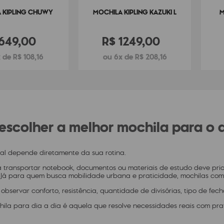
 KIPLING CHUWY
MOCHILA KIPLING KAZUKI L
M
649
,
00
R$
1249
,
00
R$
108
,
16
6
R$
208
,
16
scolher a melhor mochila para o d
eal depende diretamente da sua rotina.
 transportar notebook, documentos ou materiais de estudo deve prio
Já para quem busca mobilidade urbana e praticidade, mochilas com
bservar conforto, resistência, quantidade de divisórias, tipo de fec
hila para dia a dia é aquela que resolve necessidades reais com pra