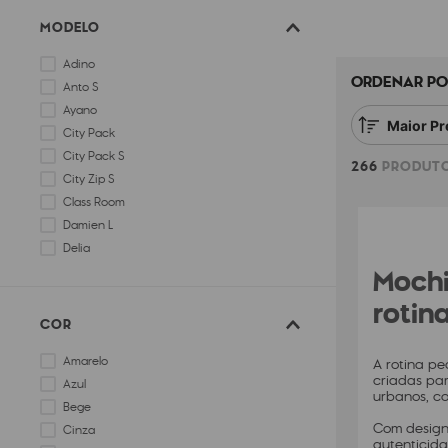
MODELO
Adino
ORDENAR PO
Anto S
Ayano
Maior Pr
City Pack
City Pack S
266
PRODUT
City Zip S
Class Room
Damien L
Delia
Mochi
Delia M
rotin
COR
Amarelo
A rotina pe
criadas par
Azul
urbanos, c
Bege
Com design 
Cinza
autenticida