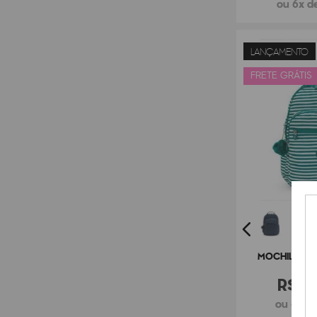
ou 6x de
LANÇAMENTO
FRETE GRÁTIS
MOCHILA KIP
R$
9
ou 6x de