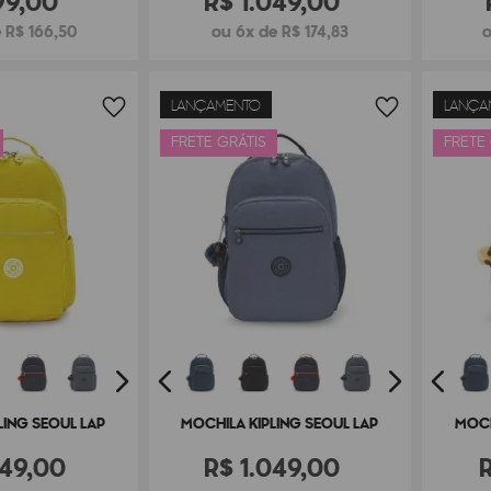
99
,
00
R$
1
.
049
,
00
 R$ 166,50
ou 6x de R$ 174,83
o
LANÇAMENTO
LANÇA
FRETE GRÁTIS
FRETE
LING SEOUL LAP
MOCHILA KIPLING SEOUL LAP
MOCH
49
,
00
R$
1
.
049
,
00