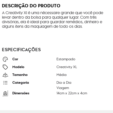
DESCRIÇÃO DO PRODUTO
A Creativity Xl é uma nécessaire grande que você pode
levar dentro da bolsa para qualquer lugar. Com três
divisórias, ela é ideal para guardar remédios, dinheiro e
alguns itens da maquiagem de todo os dias.
ESPECIFICAÇÕES
Cor
Estampado
Modelo
Creativity XL
Tamanho
Média
Categoria
Dia a Dia
Viagem
Dimensões
14
cm x
22
cm x
4
cm
Peso
10
g