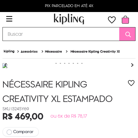
PIX PARCELADO EM ATÉ 4X
Buscar
Acessórios
Nécessaire
Nécessaire Kipling Creativity Xl
NÉCESSAIRE KIPLING
CREATIVITY XL
ESTAMPADO
I3245Y69
R$
469
,
00
ou 6x de R$ 78,17
Comparar