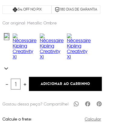
5% OFF NO PIX
180 DIAS DE GARANTIA
Cor original:
Metallic Ombre
ADICIONAR AO CARRINHO
－
＋
Calcule o frete:
Calcular