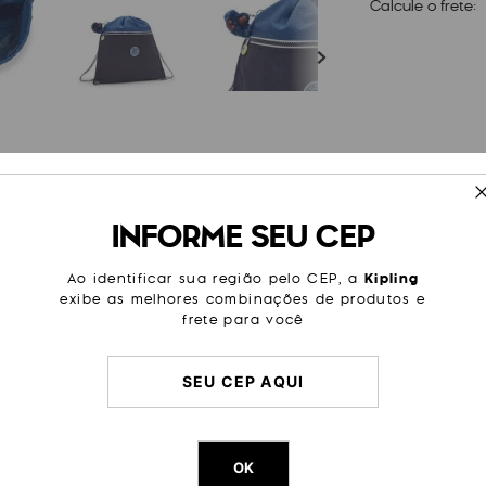
Calcule o frete:
ESPECIFICAÇÕES
INFORME SEU CEP
nto e alças em cordão. Ela
Tamanho
Média
s itens e é perfeita para quem
Cor
Rosa
Ao identificar sua região pelo CEP, a
Kipling
exibe as melhores combinações de produtos e
Modelo
Superta
frete para você
Sub Categoria
Academ
Escolar
Litragem
15 L
Cor Original
Fantasy 
Dimensões
45
cm x
OK
Peso
240
g