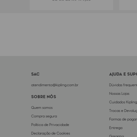
SAC
AJUDA E SU
atendimento@kipling.com.br
Dúvidas frequen
Nossas Lojas
SOBRE NÓS
Cuidados Kipling
Quem somos
Trocas e Devolu
Compra segura
Formas de paga
Política de Privacidade
Entrega
Declaração de Cookies
Garantia