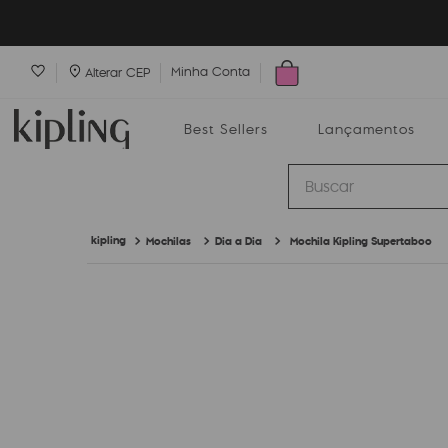
Minha Conta
Alterar CEP
Best Sellers
Lançamentos
Buscar
Mochilas
Dia a Dia
Mochila Kipling Supertaboo
Best Sellers
Lançamentos
Bolsas