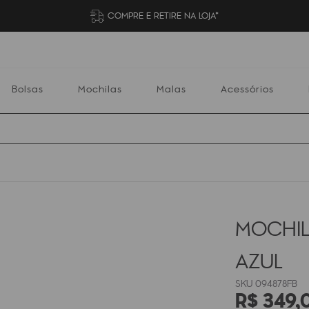
COMPRE E RETIRE NA LOJA*
Bolsas
Mochilas
Malas
Acessórios
Mochilas
Malas
Acessórios
Escolares
MOCHIL
AZUL
094878FB
R$
349
,