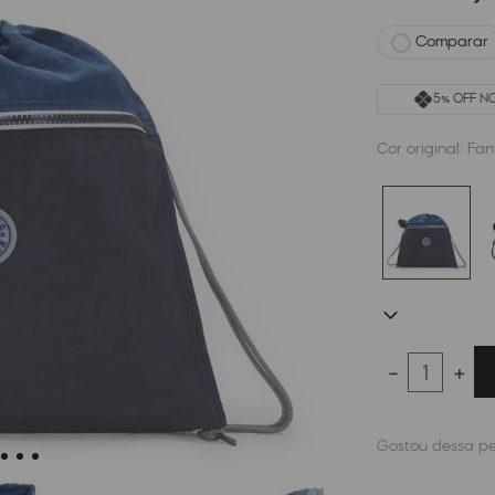
Comparar
5% OFF NO
Cor original:
Fan
－
＋