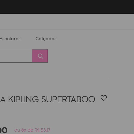
Escolares
Calçados
Calçados
Alterar
Minha
Conta
CEP
A KIPLING SUPERTABOO
00
ou 6x de R$ 58,17