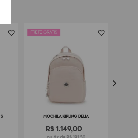
FRETE GRÁTIS
FRETE G
MO
 S
MOCHILA KIPLING DELIA
R$
1
.
149
,
00
ou 6x de R$ 191,50