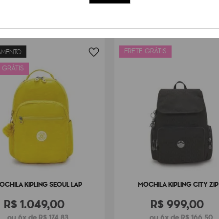
FRETE GRÁTIS
AMENTO
 GRÁTIS
OCHILA KIPLING SEOUL LAP
MOCHILA KIPLING CITY ZIP
R$
1
.
049
,
00
R$
999
,
00
ou 6x de R$ 174,83
ou 6x de R$ 166,50