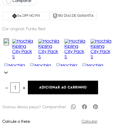
Comparar
5% OFF NO PIX
180 DIAS DE GARANTIA
Cor original:
Funky Red
ADICIONAR AO CARRINHO
－
＋
Calcule o frete:
Calcular