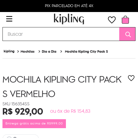
PIX PARCELADO EM ATÉ 4X
Buscar
Mochilas
Dia a Dia
Mochila Kipling City Pack S
MOCHILA KIPLING CITY PACK
S
VERMELHO
156354SS
R$
929
,
00
ou 6x de R$ 154,83
Entrega grátis acima de R$999,00