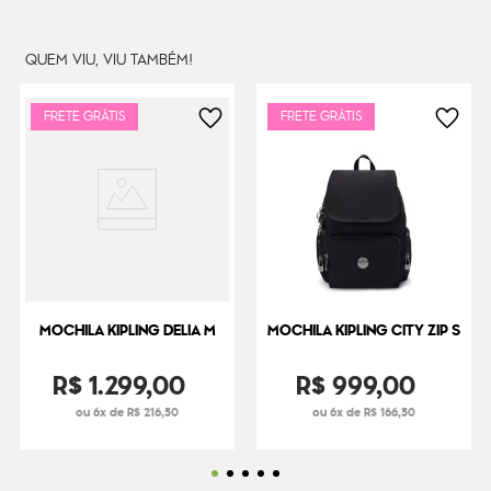
Funky Red
Dimensões
33.5
cm x
27
cm x
19
cm
QUEM VIU, VIU TAMBÉM!
Peso
470
g
FRETE GRÁTIS
FRETE GRÁTIS
MOCHILA KIPLING DELIA M
MOCHILA KIPLING CITY ZIP S
R$
1
.
299
,
00
R$
999
,
00
ou 6x de R$ 216,50
ou 6x de R$ 166,50