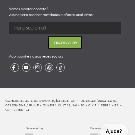
Vamos manter contato?
Assine para receber novidades e ofertas exclusivas!
Acompanhe nossas redes sociais
COMERCIAL ASTE DE IMPORTAÇÃO LTDA. CNPJ: 04.411.431/0004-44 IE:
083.056.51-3 / RUA F - QUADRA XI, LT 12, SALA 10 - CIVIT II SERRA - ES. -
CEP: 29168-124
Powered by
Developed By
Ajuda?