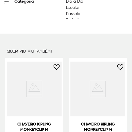
Categoria
Dia a Dia
Escolar
Passeio
Trabalho
Dimensões
11
cm x
9
cm x
10
cm
Peso
30
g
QUEM VIU, VIU TAMBÉM!
CHAVEIRO KIPLING
CHAVEIRO KIPLING
MONKEYCLIP M
MONKEYCLIP M