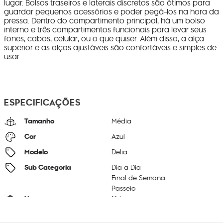
lugar. Bolsos traseiros e laterais discretos são ótimos para
guardar pequenos acessórios e poder pegá-los na hora da
pressa. Dentro do compartimento principal, há um bolso
interno e três compartimentos funcionais para levar seus
fones, cabos, celular, ou o que quiser. Além disso, a alça
superior e as alças ajustáveis são confortáveis e simples de
usar.
ESPECIFICAÇÕES
Tamanho
Média
Cor
Azul
Modelo
Delia
Sub Categoria
Dia a Dia
Final de Semana
Passeio
Litragem
16 L
Cor Original
Blue Lover