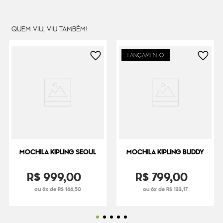
Dimensões
38
cm x
30
cm x
22
cm
Peso
510
g
QUEM VIU, VIU TAMBÉM!
LANÇAMENTO
MOCHILA KIPLING SEOUL
MOCHILA KIPLING BUDDY
R$
999
,
00
R$
799
,
00
ou 6x de R$ 166,50
ou 6x de R$ 133,17