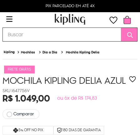
PIX PARCELADO EM ATÉ 4X
Buscar
Mochilas
Dia a Dia
Mochila Kipling Delia
FRETE GRÁTIS
MOCHILA KIPLING DELIA
AZUL
I647756V
R$
1
.
049
,
00
ou 6x de R$ 174,83
Comparar
5% OFF NO PIX
180 DIAS DE GARANTIA