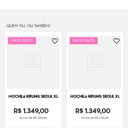
Cor Original
Fuchsia Night
Dimensões
34
cm x
27
cm x
19
cm
Peso
470
g
QUEM VIU, VIU TAMBÉM!
FRETE GRÁTIS
FRETE GRÁTIS
MOCHILA KIPLING SEOUL XL
MOCHILA KIPLING SEOUL XL
R$
1
.
349
,
00
R$
1
.
349
,
00
ou 6x de R$ 224,83
ou 6x de R$ 224,83