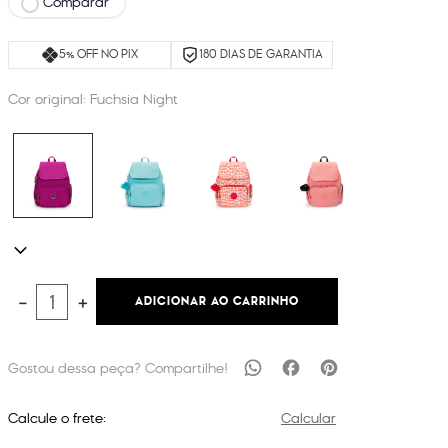
Comparar
5% OFF NO PIX
180 DIAS DE GARANTIA
Cor original:
Fuchsia Night
ADICIONAR AO CARRINHO
－
＋
Calcule o frete:
Calcular