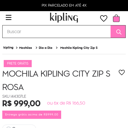
PIX PARCELADO EM ATÉ 4X
Buscar
Mochilas
Dia a Dia
Mochila Kipling City Zip S
FRETE GRÁTIS
MOCHILA KIPLING CITY ZIP S
ROSA
I44307LE
R$
999
,
00
ou 6x de R$ 166,50
Entrega grátis acima de R$999,00