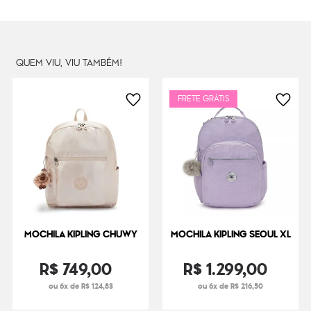
Dimensões
44
cm x
35
cm x
20
cm
Peso
1000
g
QUEM VIU, VIU TAMBÉM!
FRETE GRÁTIS
MOCHILA KIPLING CHUWY
MOCHILA KIPLING SEOUL XL
R$
749
,
00
R$
1
.
299
,
00
ou 6x de R$ 124,83
ou 6x de R$ 216,50