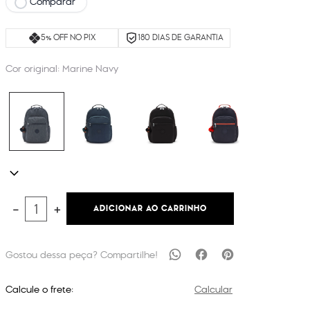
Comparar
5% OFF NO PIX
180 DIAS DE GARANTIA
Cor original:
Marine Navy
ADICIONAR AO CARRINHO
－
＋
Calcule o frete:
Calcular