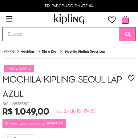
PIX PARCELADO EM ATÉ 4X
Buscar
Mochilas
Dia a Dia
Mochila Kipling Seoul Lap
FRETE GRÁTIS
MOCHILA KIPLING SEOUL LAP
AZUL
I682858C
R$
1
.
049
,
00
ou 6x de R$ 174,83
Entrega grátis acima de R$999,00