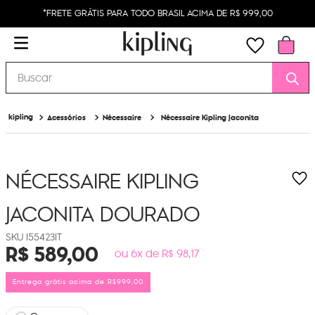
*FRETE GRÁTIS PARA TODO BRASIL ACIMA DE R$ 999,00
Buscar
Acessórios
Nécessaire
Nécessaire Kipling Jaconita
NÉCESSAIRE KIPLING
JACONITA
DOURADO
I55423IT
R$
589
,
00
ou 6x de R$ 98,17
Entrega grátis acima de R$999,00