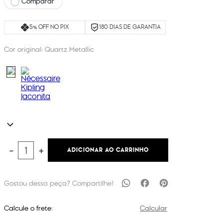
Comparar
5% OFF NO PIX
180 DIAS DE GARANTIA
Cor original:
Quartz Metallic
ADICIONAR AO CARRINHO
－
＋
Calcule o frete:
Calcular