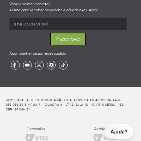
Vamos manter contato?
Assine para receber novidades e ofertas exclusivas!
Acompanhe nossas redes sociais
COMERCIAL ASTE DE IMPORTAÇÃO LTDA. CNPJ: 04.411.431/0004-44 IE:
083.056.51-3 / RUA F - QUADRA XI, LT 12, SALA 10 - CIVIT II SERRA - ES. -
CEP: 29168-124
Powered by
Developed By
Ajuda?