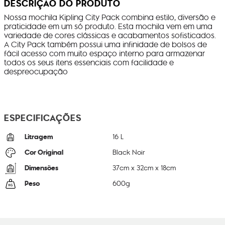
DESCRIÇÃO DO PRODUTO
Nossa mochila Kipling City Pack combina estilo, diversão e
praticidade em um só produto. Esta mochila vem em uma
variedade de cores clássicas e acabamentos sofisticados.
A City Pack também possui uma infinidade de bolsos de
fácil acesso com muito espaço interno para armazenar
todos os seus itens essenciais com facilidade e
despreocupação
ESPECIFICAÇÕES
Litragem
16 L
Cor Original
Black Noir
Dimensões
37
cm x
32
cm x
18
cm
Peso
600
g