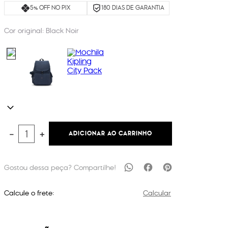
5% OFF NO PIX
180 DIAS DE GARANTIA
Cor original:
Black Noir
ADICIONAR AO CARRINHO
－
＋
Calcule o frete:
Calcular