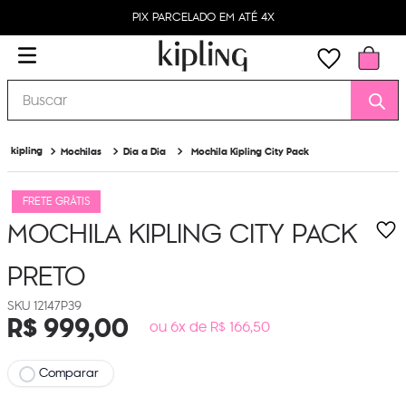
PIX PARCELADO EM ATÉ 4X
Buscar
Mochilas
Dia a Dia
Mochila Kipling City Pack
FRETE GRÁTIS
MOCHILA KIPLING CITY PACK
PRETO
12147P39
R$
999
,
00
ou 6x de R$ 166,50
Comparar