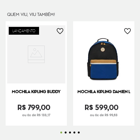
QUEM VIU, VIU TAMBÉM!
LANÇAMENTO
MOCHILA KIPLING BUDDY
MOCHILA KIPLING DAMIEN L
R$
799
,
00
R$
599
,
00
ou 6x de R$ 133,17
ou 6x de R$ 99,83