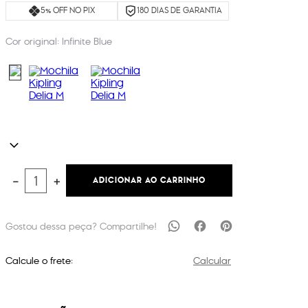
5% OFF NO PIX
180 DIAS DE GARANTIA
Cor original:
Infinite Blue
ADICIONAR AO CARRINHO
－
＋
Calcule o frete:
Calcular