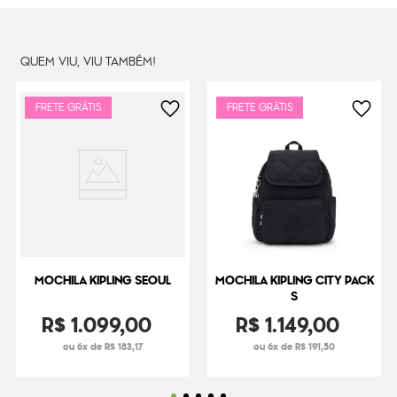
Dimensões
41
cm x
33
cm x
22
cm
Peso
580
g
QUEM VIU, VIU TAMBÉM!
FRETE GRÁTIS
FRETE GRÁTIS
MOCHILA KIPLING SEOUL
MOCHILA KIPLING CITY PACK
S
R$
1
.
099
,
00
R$
1
.
149
,
00
ou 6x de R$ 183,17
ou 6x de R$ 191,50