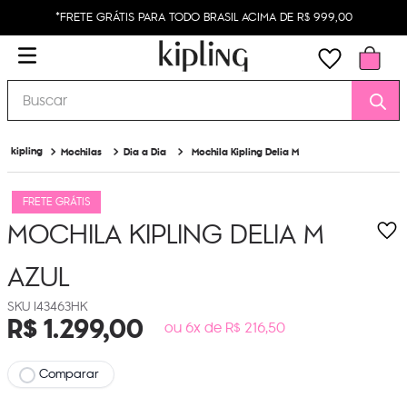
*FRETE GRÁTIS PARA TODO BRASIL ACIMA DE R$ 999,00
Buscar
Mochilas
Dia a Dia
Mochila Kipling Delia M
FRETE GRÁTIS
MOCHILA KIPLING DELIA M
AZUL
I43463HK
R$
1
.
299
,
00
ou 6x de R$ 216,50
Comparar