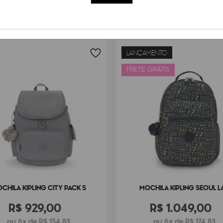
LANÇAMENTO
FRETE GRÁTIS
CHILA KIPLING CITY PACK S
MOCHILA KIPLING SEOUL L
R$
929
,
00
R$
1
.
049
,
00
ou 6x de R$ 154,83
ou 6x de R$ 174,83