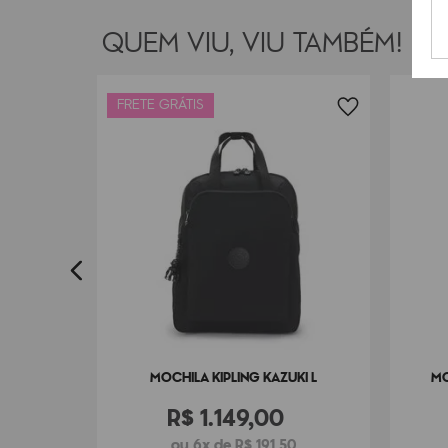
QUEM VIU, VIU TAMBÉM!
FRETE GRÁTIS
OUL
0
MOCHILA KIPLING KAZUKI L
MO
R$
1
.
149
,
00
ou 6x de R$ 191,50