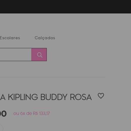
Escolares
Calçados
Calçados
Alterar
Minha
Conta
CEP
A KIPLING BUDDY
ROSA
00
ou 6x de R$ 133,17