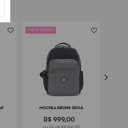
FRETE GRÁTIS
MO
AP
MOCHILA KIPLING SEOUL
R$
999
,
00
ou 6x de R$ 166,50