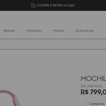
COMPRE E RETIRE NA LOJA*
Bolsas
Mochilas
Malas
Acessórios
Mochilas
Malas
Acessórios
Escolares
MOCHIL
I98502GU
R$
799
,
Comparar