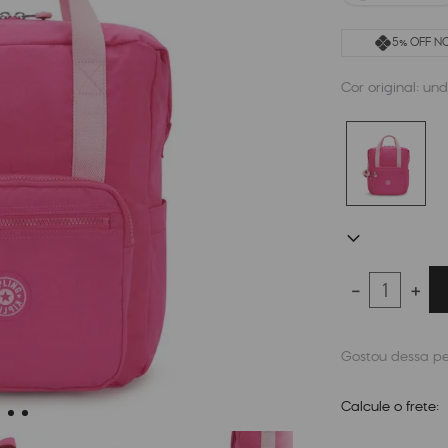
5% OFF NO
Cor original:
und
－
＋
Calcule o frete: