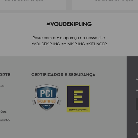
#VOUDEKIPLING
Poste com a # e apareça no nosso site.
#VOUDEKIPLING #MINIKIPLING #KIPLINGBR
PORTE
CERTIFICADOS E SEGURANÇA
V
tes
A
ções
mento
A