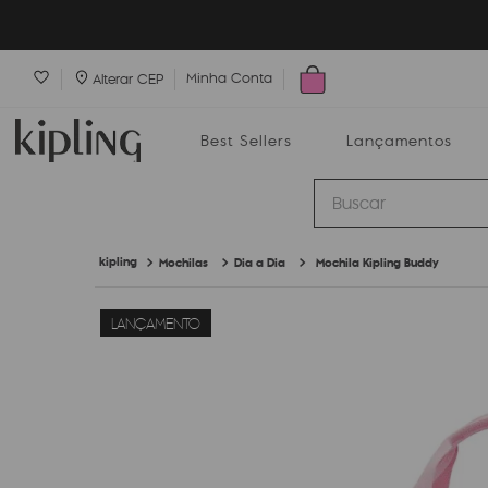
Minha Conta
Alterar CEP
Best Sellers
Lançamentos
Buscar
Mochilas
Dia a Dia
Mochila Kipling Buddy
Best Sellers
Lançamentos
Bolsas
LANÇAMENTO