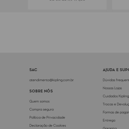
SAC
AJUDA E SU
atendimento@kipling.com.br
Dúvidas frequen
Nossas Lojas
SOBRE NÓS
Cuidados Kipling
Quem somos
Trocas e Devolu
Compra segura
Formas de paga
Política de Privacidade
Entrega
Declaração de Cookies
Garantia