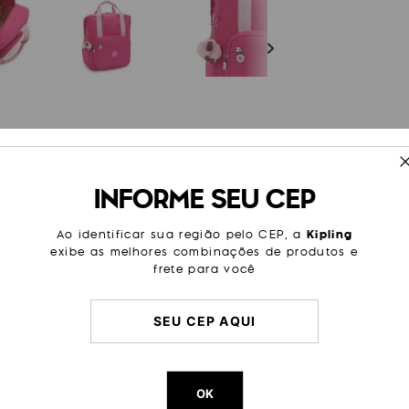
ESPECIFICAÇÕES
INFORME SEU CEP
ácil! Leve seu laptop de até 15"
Tamanho
Média
to mais. A Buddy é uma ótima
e-se para ter as mãos livres!
Cor
Rosa
Ao identificar sua região pelo CEP, a
Kipling
exibe as melhores combinações de produtos e
Sub Categoria
Trabalh
frete para você
Litragem
18 L
Dimensões
40
cm x
Peso
1000
g
OK