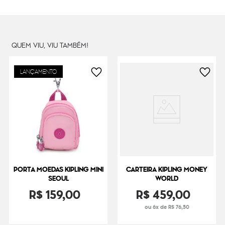
Peso
12
g
QUEM VIU, VIU TAMBÉM!
LANÇAMENTO
PORTA MOEDAS KIPLING MINI
CARTEIRA KIPLING MONEY
SEOUL
WORLD
R$
159
,
00
R$
459
,
00
ou 6x de R$ 76,50