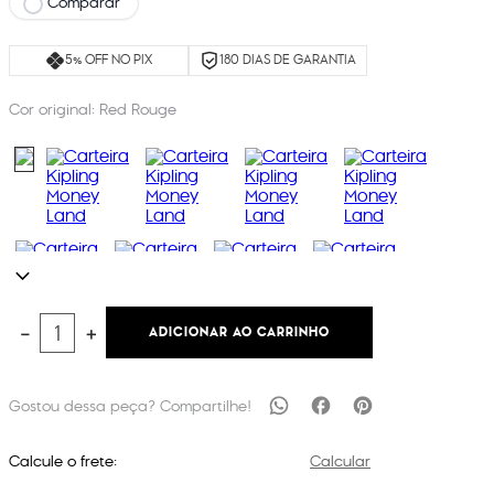
Comparar
5% OFF NO PIX
180 DIAS DE GARANTIA
Cor original:
Red Rouge
ADICIONAR AO CARRINHO
－
＋
Calcule o frete:
Calcular