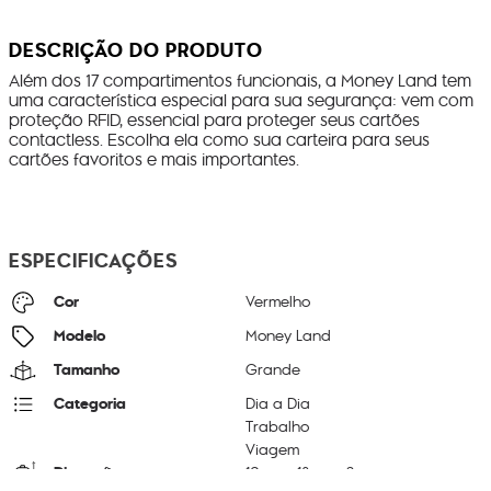
DESCRIÇÃO DO PRODUTO
Além dos 17 compartimentos funcionais, a Money Land tem
uma característica especial para sua segurança: vem com
proteção RFID, essencial para proteger seus cartões
contactless. Escolha ela como sua carteira para seus
cartões favoritos e mais importantes.
ESPECIFICAÇÕES
Cor
Vermelho
Modelo
Money Land
Tamanho
Grande
Categoria
Dia a Dia
Trabalho
Viagem
Dimensões
10
cm x
18
cm x
3
cm