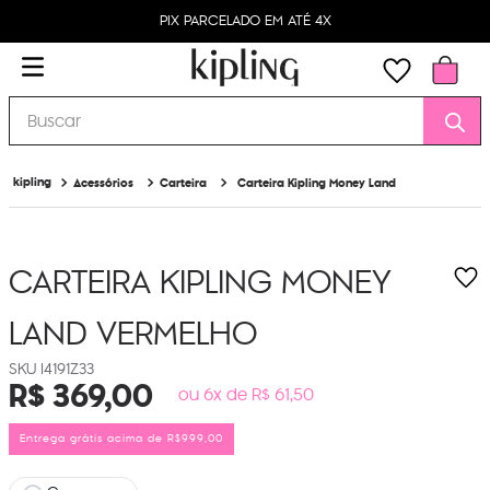
PIX PARCELADO EM ATÉ 4X
Buscar
Acessórios
Carteira
Carteira Kipling Money Land
CARTEIRA KIPLING MONEY
LAND
VERMELHO
I4191Z33
R$
369
,
00
ou 6x de R$ 61,50
Entrega grátis acima de R$999,00