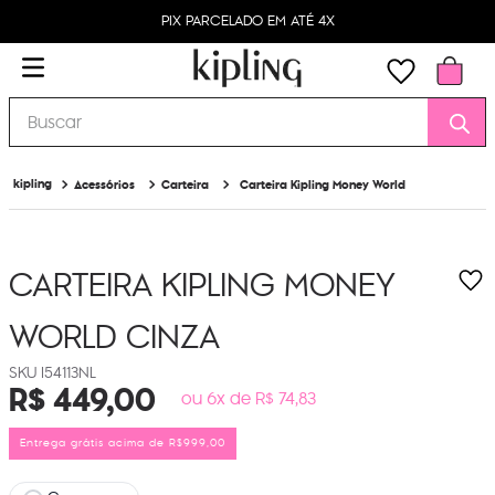
PIX PARCELADO EM ATÉ 4X
Buscar
Acessórios
Carteira
Carteira Kipling Money World
CARTEIRA KIPLING MONEY
WORLD
CINZA
I54113NL
R$
449
,
00
ou 6x de R$ 74,83
Entrega grátis acima de R$999,00