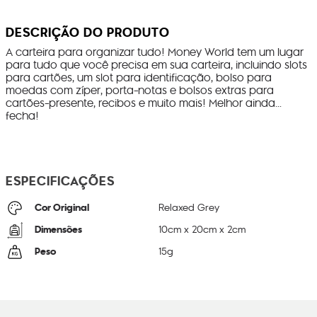
DESCRIÇÃO DO PRODUTO
A carteira para organizar tudo! Money World tem um lugar
para tudo que você precisa em sua carteira, incluindo slots
para cartões, um slot para identificação, bolso para
moedas com zíper, porta-notas e bolsos extras para
cartões-presente, recibos e muito mais! Melhor ainda...
fecha!
ESPECIFICAÇÕES
Cor Original
Relaxed Grey
Dimensões
10
cm x
20
cm x
2
cm
Peso
15
g