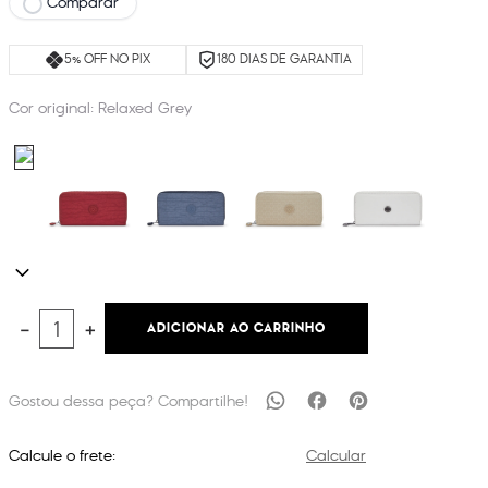
Comparar
5% OFF NO PIX
180 DIAS DE GARANTIA
Cor original:
Relaxed Grey
ADICIONAR AO CARRINHO
－
＋
Calcule o frete:
Calcular