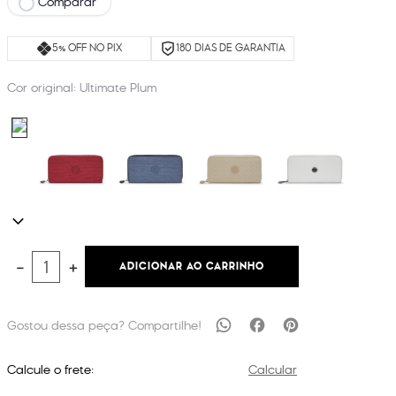
Comparar
5% OFF NO PIX
180 DIAS DE GARANTIA
Cor original:
Ultimate Plum
ADICIONAR AO CARRINHO
－
＋
Calcule o frete:
Calcular