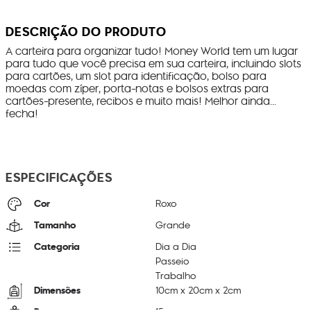
DESCRIÇÃO DO PRODUTO
A carteira para organizar tudo! Money World tem um lugar
para tudo que você precisa em sua carteira, incluindo slots
para cartões, um slot para identificação, bolso para
moedas com zíper, porta-notas e bolsos extras para
cartões-presente, recibos e muito mais! Melhor ainda...
fecha!
ESPECIFICAÇÕES
Cor
Roxo
Tamanho
Grande
Categoria
Dia a Dia
Passeio
Trabalho
Dimensões
10
cm x
20
cm x
2
cm