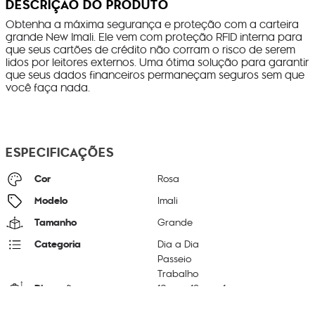
DESCRIÇÃO DO PRODUTO
Obtenha a máxima segurança e proteção com a carteira
grande New Imali. Ele vem com proteção RFID interna para
que seus cartões de crédito não corram o risco de serem
lidos por leitores externos. Uma ótima solução para garantir
que seus dados financeiros permaneçam seguros sem que
você faça nada.
ESPECIFICAÇÕES
Cor
Rosa
Modelo
Imali
Tamanho
Grande
Categoria
Dia a Dia
Passeio
Trabalho
Dimensões
10
cm x
19
cm x
1
cm
Peso
140
g