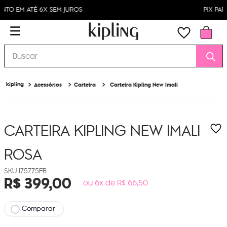
PIX PARCELADO EM ATÉ 4X
Buscar
Acessórios
Carteira
Carteira Kipling New Imali
CARTEIRA KIPLING NEW IMALI
ROSA
I75775FB
R$
399
,
00
ou 6x de R$ 66,50
Comparar