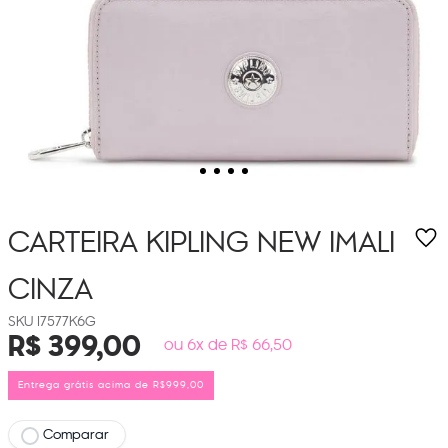
CARTEIRA KIPLING NEW IMALI
CINZA
I7577K6G
R$
399
,
00
ou 6x de R$ 66,50
Entrega grátis acima de R$999,00
Comparar