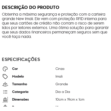
DESCRIÇÃO DO PRODUTO
Obtenha a máxima segurança e proteção com a carteira
grande New Imali. Ele vem com proteção RFID interna para
que seus cartões de crédito não corram o risco de serem
lidos por leitores externos. Uma ótima solução para garantir
que seus dados financeiros permaneçam seguros sem que
você faça nada.
ESPECIFICAÇÕES
Cor
Cinza
Modelo
Imali
Tamanho
Grande
Categoria
Dia a Dia
Dimensões
10
cm x
19
cm x
1
cm
Peso
14
g