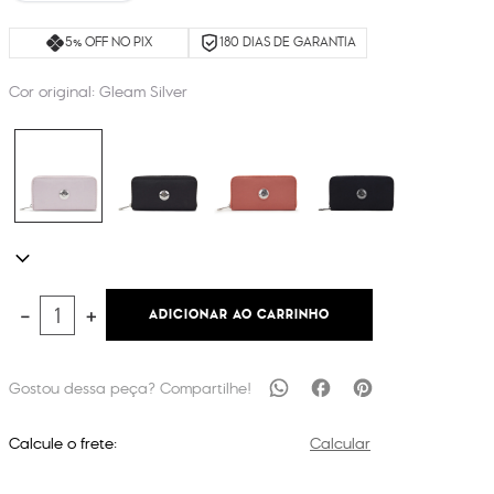
5% OFF NO PIX
180 DIAS DE GARANTIA
Cor original:
Gleam Silver
ADICIONAR AO CARRINHO
－
＋
Calcule o frete:
Calcular