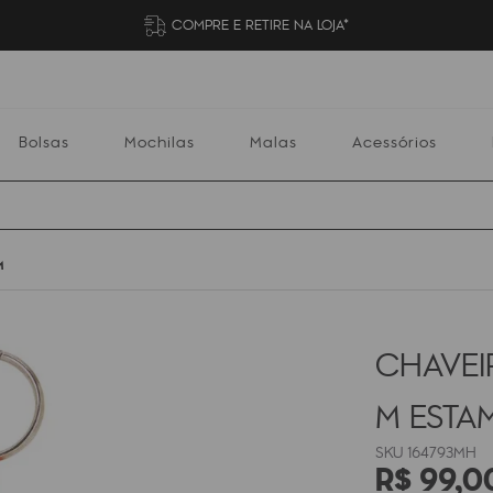
COMPRE E RETIRE NA LOJA*
Bolsas
Mochilas
Malas
Acessórios
M
Mochilas
Malas
Acessórios
Escolares
CHAVEI
M
ESTA
164793MH
R$
99
,
0