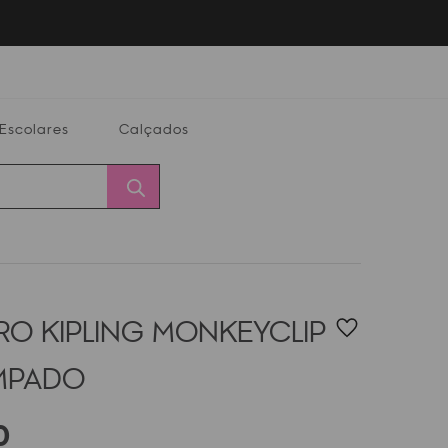
Escolares
Calçados
Calçados
Alterar
Minha
Conta
CEP
RO KIPLING MONKEYCLIP
MPADO
0