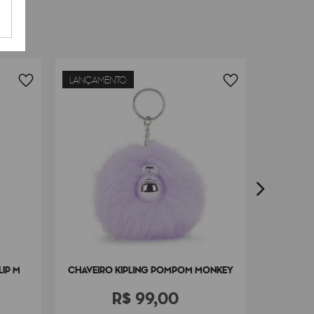
LANÇAMENTO
CHAVEI
IP M
CHAVEIRO KIPLING POMPOM MONKEY
R$
99
,
00