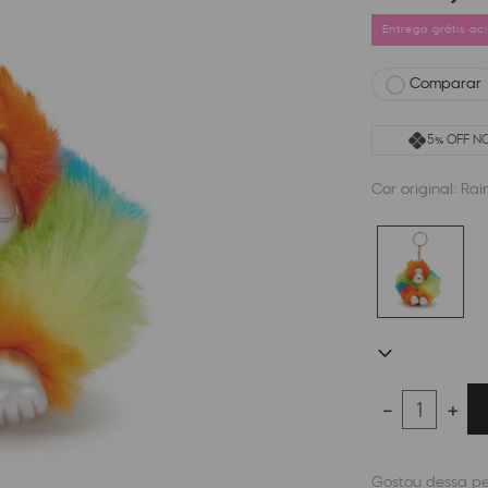
Entrega grátis a
Comparar
5% OFF NO
Cor original:
Rai
－
＋