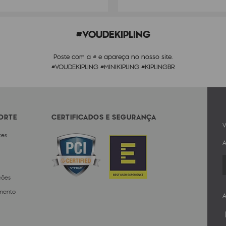
#VOUDEKIPLING
Poste com a # e apareça no nosso site.
#VOUDEKIPLING #MINIKIPLING #KIPLINGBR
PORTE
CERTIFICADOS E SEGURANÇA
V
tes
A
ções
mento
A