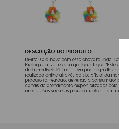
DESCRIÇÃO DO PRODUTO
Divirta-se e inove com esse chaveiro lindo. Leve
Kipling com você para qualquer lugar. *Este pro
de Imperdíveis Kipling', ativa por tempo limitado, 
realizada online através do site oficial da marca 
produto foi retirado, devendo o consumidor para 
canais de atendimento disponibilizados pela empr
orientações sobre os procedimentos a serem segu