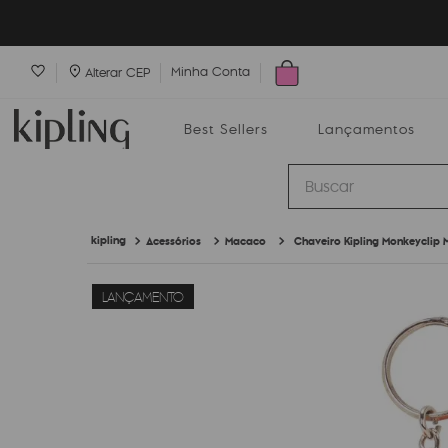
Minha Conta
Alterar CEP
Best Sellers
Lançamentos
Buscar
Acessórios
Macaco
Chaveiro Kipling Monkeyclip 
Best Sellers
Lançamentos
Bolsas
LANÇAMENTO