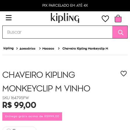
PIX PARCELADO EM ATÉ 4X
Buscar
Acessórios
Macaco
Chaveiro Kipling Monkeyclip M
CHAVEIRO KIPLING
MONKEYCLIP M
VINHO
164795FW
R$
99
,
00
Entrega grátis acima de R$999,00