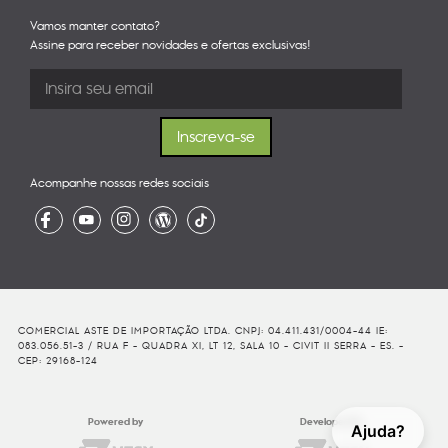
Vamos manter contato?
Assine para receber novidades e ofertas exclusivas!
Acompanhe nossas redes sociais
COMERCIAL ASTE DE IMPORTAÇÃO LTDA. CNPJ: 04.411.431/0004-44 IE:
083.056.51-3 / RUA F - QUADRA XI, LT 12, SALA 10 - CIVIT II SERRA - ES. -
CEP: 29168-124
Powered by
Developed By
Ajuda?