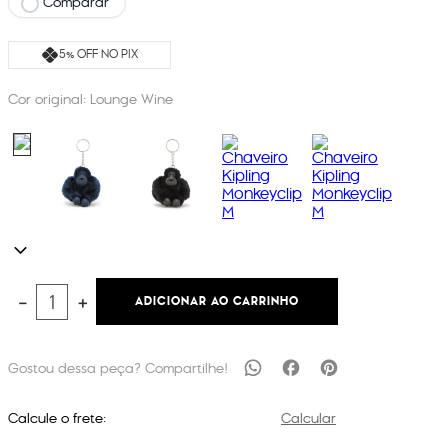
Comparar
5% OFF NO PIX
Cor original:
Lounge Wine
ADICIONAR AO CARRINHO
－
＋
Calcule o frete:
Calcular