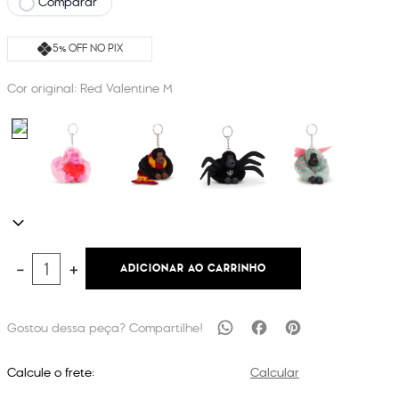
Comparar
5% OFF NO PIX
Cor original:
Red Valentine M
ADICIONAR AO CARRINHO
－
＋
Calcule o frete:
Calcular