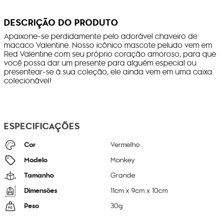
DESCRIÇÃO DO PRODUTO
Apaixone-se perdidamente pelo adorável chaveiro de
macaco Valentine. Nosso icônico mascote peludo vem em
Red Valentine com seu próprio coração amoroso, para que
você possa dar um presente para alguém especial ou
presentear-se à sua coleção, ele ainda vem em uma caixa
colecionável!
ESPECIFICAÇÕES
Cor
Vermelho
Modelo
Monkey
Tamanho
Grande
Dimensões
11
cm x
9
cm x
10
cm
Peso
30
g