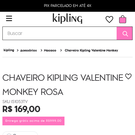
PIX PARCELADO EM ATÉ 4X
Buscar
Acessórios
Macaco
Chaveiro Kipling Valentine Monkey
CHAVEIRO KIPLING VALENTINE
MONKEY
ROSA
I51053TV
R$
169
,
00
Entrega grátis acima de R$999,00