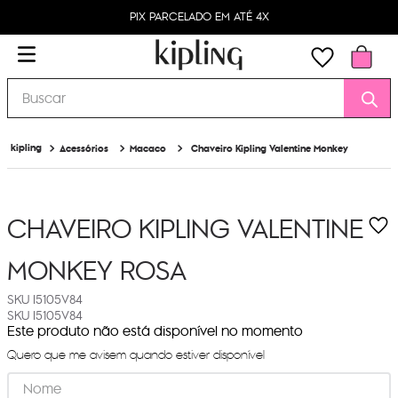
PIX PARCELADO EM ATÉ 4X
Buscar
Acessórios
Macaco
Chaveiro Kipling Valentine Monkey
CHAVEIRO KIPLING VALENTINE
MONKEY
ROSA
I5105V84
I5105V84
Este produto não está disponível no momento
Quero que me avisem quando estiver disponível