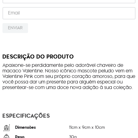
ENVIAR
DESCRIÇÃO DO PRODUTO
Apaixone-se perdidamente pelo adorável chaveiro de
macaco Valentine. Nosso icônico mascote peludo vem em
Valentine Pink com seu próprio coração amoroso, para que
você possa dar um presente para alguém especial ou
presentear-se com uma doce nova adição à sua coleção.
ESPECIFICAÇÕES
Dimensões
11
cm x
9
cm x
10
cm
Peso
30
g