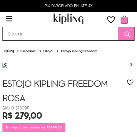
PIX PARCELADO EM ATÉ 4X
Buscar
Escolares
Estojo
Estojo Kipling Freedom
ESTOJO KIPLING FREEDOM
ROSA
0137309F
R$
279
,
00
Entrega grátis acima de R$999,00