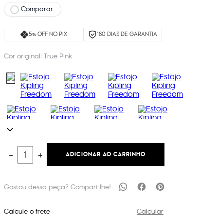
Comparar
5% OFF NO PIX
180 DIAS DE GARANTIA
Cor original:
True Pink
ADICIONAR AO CARRINHO
－
＋
Calcule o frete:
Calcular