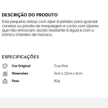
DESCRIÇÃO DO PRODUTO
Este pequeno estojo com zíper é perfeito para guardar
canetas ou pincéis de maquiagem e conta com zíperes
que não enroscam, tecido resistente à água e com o
icônico chaveiro de macaco.
ESPECIFICAÇÕES
Cor Original
True Pink
Dimensões
6
cm x
22
cm x
6
cm
Peso
80
g