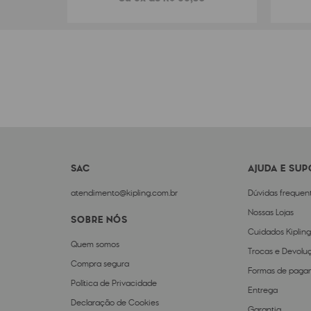
SAC
AJUDA E SU
atendimento@kipling.com.br
Dúvidas frequen
Nossas Lojas
SOBRE NÓS
Cuidados Kipling
Quem somos
Trocas e Devolu
Compra segura
Formas de paga
Política de Privacidade
Entrega
Declaração de Cookies
Garantia