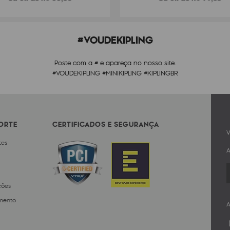
#VOUDEKIPLING
Poste com a # e apareça no nosso site.
#VOUDEKIPLING #MINIKIPLING #KIPLINGBR
PORTE
CERTIFICADOS E SEGURANÇA
V
tes
A
ções
mento
A