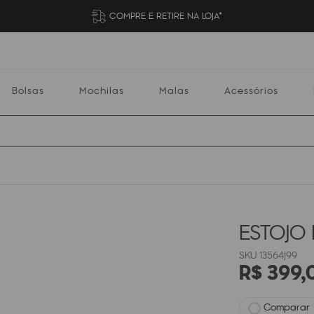
COMPRE E RETIRE NA LOJA*
Bolsas
Mochilas
Malas
Acessórios
Mochilas
Malas
Acessórios
Escolares
ESTOJO 
13564J99
R$
399
,
Comparar