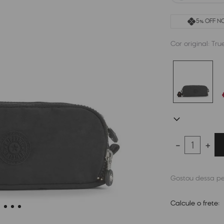
5% OFF NO
Cor original:
Tru
－
＋
Calcule o frete: