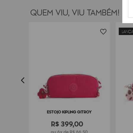
QUEM VIU, VIU TAMBÉM!
LANÇ
BOX
0
ESTOJO KIPLING GITROY
R$
399
,
00
ou 6x de R$ 66,50