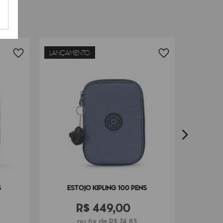
LANÇAMENTO
ES
S
ESTOJO KIPLING 100 PENS
R$
449
,
00
ou 6x de R$ 74,83