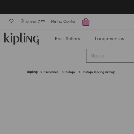
Minha Conta
Alterar CEP
Best Sellers
Lançamentos
Buscar
Escolares
Estojo
Estojo Kipling Gitroy
Best Sellers
Lançamentos
Bolsas