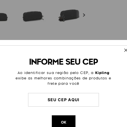
ESPECIFICAÇÕES
INFORME SEU CEP
espaçoso, e contém três
Tamanho
Média
iro, ele possui 24 elásticos
e segurança. Em seu
Cor
Preto
Ao identificar sua região pelo CEP, a
Kipling
spaço para borrachas,
exibe as melhores combinações de produtos e
terial que você precise
Modelo
Gitroy
frete para você
Categoria
Escolar
Cor Original
True Bla
Dimensões
10
cm x
2
Peso
13
g
OK