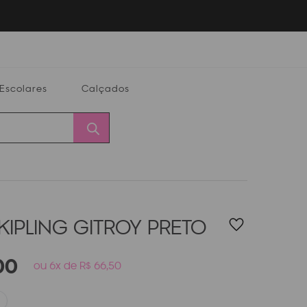
Escolares
Calçados
Calçados
Alterar
Minha
Conta
CEP
KIPLING GITROY
PRETO
00
ou 6x de R$ 66,50