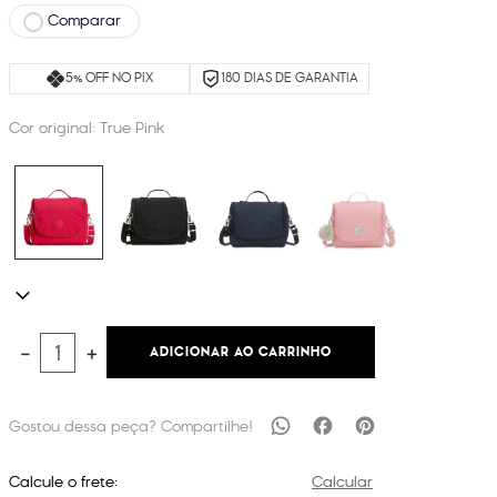
Comparar
5% OFF NO PIX
180 DIAS DE GARANTIA
Cor original:
True Pink
ADICIONAR AO CARRINHO
－
＋
Calcule o frete:
Calcular