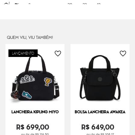
Dimensões
20
cm x
23
cm x
12
cm
Peso
270
g
QUEM VIU, VIU TAMBÉM!
LANÇAMENTO
LANCHEIRA KIPLING MIYO
BOLSA LANCHEIRA AWAKEA
R$
699
,
00
R$
649
,
00
ou 6x de R$ 116,50
ou 6x de R$ 108,17