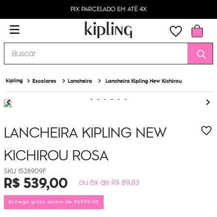
PIX PARCELADO EM ATÉ 4X
Buscar
Escolares
Lancheira
Lancheira Kipling New Kichirou
LANCHEIRA KIPLING NEW
KICHIROU
ROSA
1528909F
R$
539
,
00
ou 6x de R$ 89,83
Entrega grátis acima de R$999,00