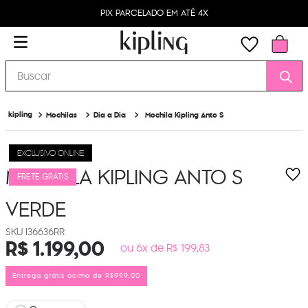
PIX PARCELADO EM ATÉ 4X
Buscar
Mochilas
Dia a Dia
Mochila Kipling Anto S
EXCLUSIVO ONLINE
MOCHILA KIPLING ANTO S
FRETE GRÁTIS
VERDE
I36636RR
R$
1
.
199
,
00
ou 6x de R$ 199,83
Entrega grátis acima de R$999,00