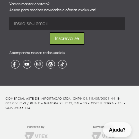
Vamos manter contato?
Assine para receber novidades e ofertas exclusivas!
Acompanhe nossas redes sociais
COMERCIAL ASTE DE IMPORTAÇÃO LTDA. CNPJ: 04.411.431/0004-44 IE:
083.056.51-3 / RUA F - QUADRA XI, LT 12, SALA 10 - CIVIT II SERRA - ES. -
CEP: 29168-124
Powered by
Developed By
Ajuda?