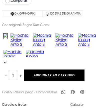
Comparar
5% OFF NO PIX
180 DIAS DE GARANTIA
Cor original:
Bright Sun Glam
ADICIONAR AO CARRINHO
－
＋
Calcule o frete:
Calcular