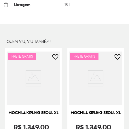
Litragem
13 L
Cor Original
Bright Sun Glam
Dimensões
34
cm x
34
cm x
18
cm
Peso
470
g
QUEM VIU, VIU TAMBÉM!
FRETE GRÁTIS
FRETE GRÁTIS
MOCHILA KIPLING SEOUL XL
MOCHILA KIPLING SEOUL XL
R$
1
.
349
,
00
R$
1
.
349
,
00