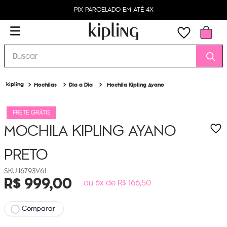
PIX PARCELADO EM ATÉ 4X
Buscar
Mochilas
Dia a Dia
Mochila Kipling Ayano
FRETE GRÁTIS
MOCHILA KIPLING AYANO
PRETO
I6793V61
R$
999
,
00
ou 6x de R$ 166,50
Comparar