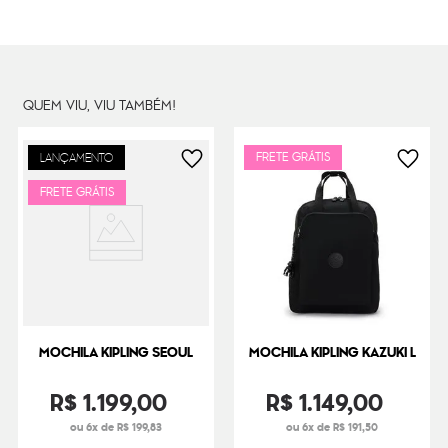
Cor Original
Coal Black Bl
Dimensões
44
cm x
22
cm x
13
cm
Peso
31
g
QUEM VIU, VIU TAMBÉM!
FRETE GRÁTIS
LANÇAMENTO
FRETE GRÁTIS
MOCHILA KIPLING SEOUL
MOCHILA KIPLING KAZUKI L
R$
1
.
199
,
00
R$
1
.
149
,
00
ou 6x de R$ 199,83
ou 6x de R$ 191,50