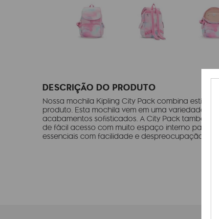
DESCRIÇÃO DO PRODUTO
Nossa mochila Kipling City Pack combina estilo, d
produto. Esta mochila vem em uma variedade de c
acabamentos sofisticados. A City Pack também po
de fácil acesso com muito espaço interno para ar
essenciais com facilidade e despreocupação