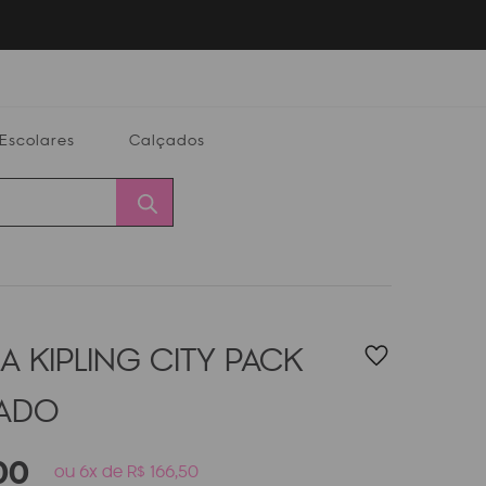
Escolares
Calçados
Calçados
Alterar
Minha
Conta
CEP
A KIPLING CITY PACK
PADO
00
ou 6x de R$ 166,50