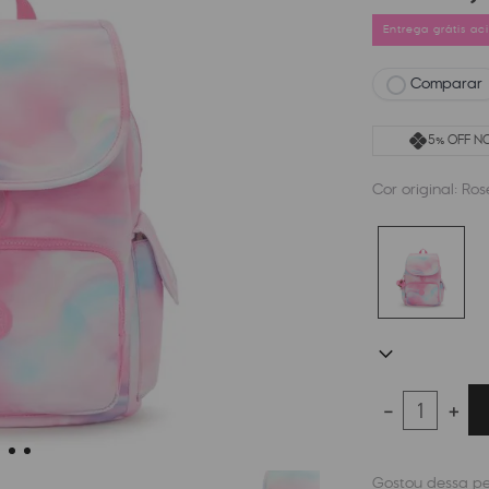
Entrega grátis a
Comparar
5% OFF NO
Cor original:
Ros
－
＋