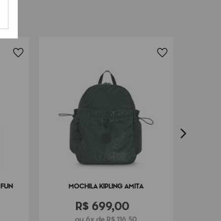
M
 FUN
MOCHILA KIPLING AMITA
R$
699
,
00
ou 6x de R$ 116,50