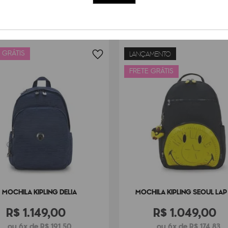
 GRÁTIS
LANÇAMENTO
FRETE GRÁTIS
MOCHILA KIPLING DELIA
MOCHILA KIPLING SEOUL LAP
R$
1
.
149
,
00
R$
1
.
049
,
00
ou 6x de R$ 191,50
ou 6x de R$ 174,83