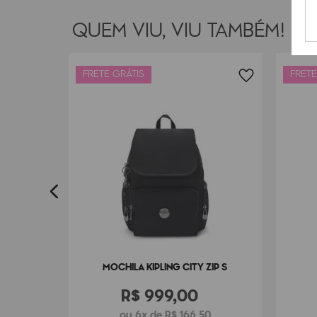
QUEM VIU, VIU TAMBÉM!
FRETE GRÁTIS
FRETE
PACK S
3
MOCHILA KIPLING CITY ZIP S
R$
999
,
00
ou 6x de R$ 166,50