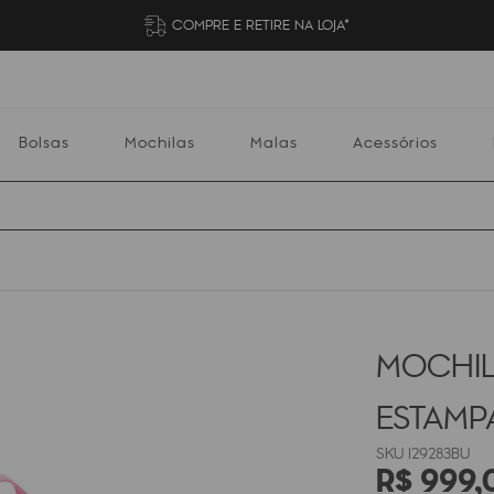
COMPRE E RETIRE NA LOJA*
Bolsas
Mochilas
Malas
Acessórios
Mochilas
Malas
Acessórios
Escolares
MOCHIL
ESTAM
I29283BU
R$
999
,