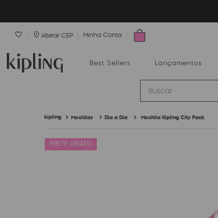
Minha Conta
Alterar CEP
Best Sellers
Lançamentos
Buscar
Mochilas
Dia a Dia
Mochila Kipling City Pack
Best Sellers
Lançamentos
Bolsas
FRETE GRÁTIS