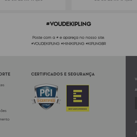
#VOUDEKIPLING
Poste com a # e apareça no nosso site.
#VOUDEKIPLING #MINIKIPLING #KIPLINGBR
PORTE
CERTIFICADOS E SEGURANÇA
V
tes
A
ções
mento
A