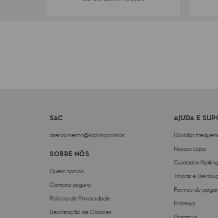
SAC
AJUDA E SU
atendimento@kipling.com.br
Dúvidas frequen
Nossas Lojas
SOBRE NÓS
Cuidados Kipling
Quem somos
Trocas e Devolu
Compra segura
Formas de paga
Política de Privacidade
Entrega
Declaração de Cookies
Garantia